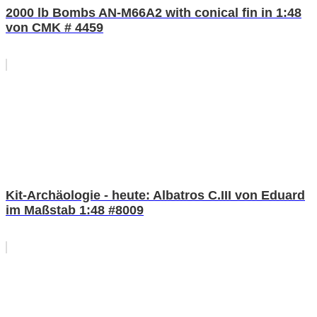
2000 lb Bombs AN-M66A2 with conical fin in 1:48
von CMK # 4459
Kit-Archäologie - heute: Albatros C.III von Eduard
im Maßstab 1:48 #8009