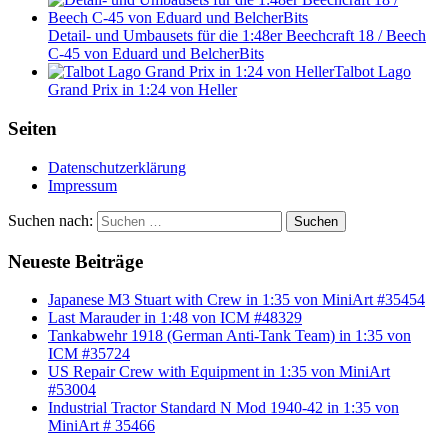
Detail- und Umbausets für die 1:48er Beechcraft 18 / Beech
C-45 von Eduard und BelcherBits
Talbot Lago
Grand Prix in 1:24 von Heller
Seiten
Datenschutzerklärung
Impressum
Suchen nach:
Suchen
Neueste Beiträge
Japanese M3 Stuart with Crew in 1:35 von MiniArt #35454
Last Marauder in 1:48 von ICM #48329
Tankabwehr 1918 (German Anti-Tank Team) in 1:35 von
ICM #35724
US Repair Crew with Equipment in 1:35 von MiniArt
#53004
Industrial Tractor Standard N Mod 1940-42 in 1:35 von
MiniArt # 35466