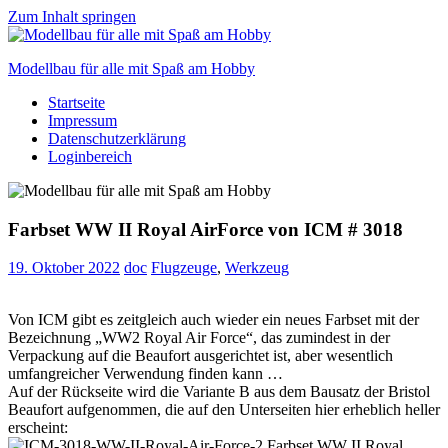
Zum Inhalt springen
Modellbau für alle mit Spaß am Hobby
Startseite
Scale
Impressum
modelling
Datenschutzerklärung
for
Loginbereich
everyone
to
enjoy
Farbset WW II Royal AirForce von ICM # 3018
19. Oktober 2022
doc
Flugzeuge
,
Werkzeug
Von ICM gibt es zeitgleich auch wieder ein neues Farbset mit der
Bezeichnung „WW2 Royal Air Force“, das zumindest in der
Verpackung auf die Beaufort ausgerichtet ist, aber wesentlich
umfangreicher Verwendung finden kann …
Auf der Rückseite wird die Variante B aus dem Bausatz der Bristol
Beaufort aufgenommen, die auf den Unterseiten hier erheblich heller
erscheint: