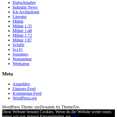
Hubschrauber
Industrie News
Kit-Archäologie
Literatur
Militär
Militär 1:35
Militär 1:48
Militär 1:72
Militär 1:87
Schiffe
Sci-Fi
Sonstiges
Wargaming
Werkzeug
Meta
Anmelden
Eintrags-Feed
Kommentar-Feed
WordPress.org
WordPress Theme: zeeDynamic by ThemeZee.
Diese Website benutzt Cookies. Wenn du die Website weiter nutzt,
gehen wir von deinem Einverständnis aus.
OK