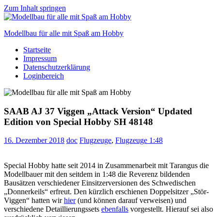
Zum Inhalt springen
Modellbau für alle mit Spaß am Hobby
Startseite
Scale
Impressum
modelling
Datenschutzerklärung
for
Loginbereich
everyone
to
enjoy
SAAB AJ 37 Viggen „Attack Version“ Updated
Edition von Special Hobby SH 48148
16. Dezember 2018
doc
Flugzeuge
,
Flugzeuge 1:48
Special Hobby hatte seit 2014 in Zusammenarbeit mit Tarangus die
Modellbauer mit den seitdem in 1:48 die Reverenz bildenden
Bausätzen verschiedener Einsitzerversionen des Schwedischen
„Donnerkeils“ erfreut. Den kürzlich erschienen Doppelsitzer „Stör-
Viggen“ hatten wir
hier
(und können darauf verweisen) und
verschiedene Detaillierungssets
ebenfalls
vorgestellt. Hierauf sei also