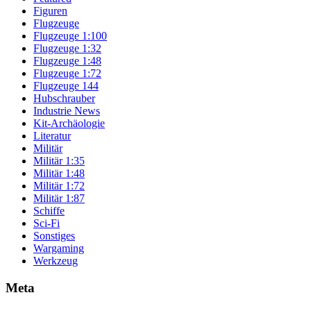
Figuren
Flugzeuge
Flugzeuge 1:100
Flugzeuge 1:32
Flugzeuge 1:48
Flugzeuge 1:72
Flugzeuge 144
Hubschrauber
Industrie News
Kit-Archäologie
Literatur
Militär
Militär 1:35
Militär 1:48
Militär 1:72
Militär 1:87
Schiffe
Sci-Fi
Sonstiges
Wargaming
Werkzeug
Meta