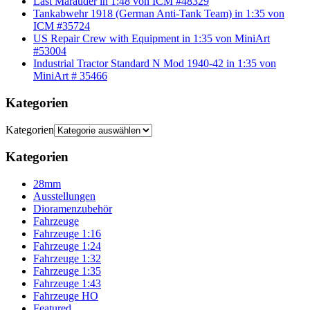
Last Marauder in 1:48 von ICM #48329
Tankabwehr 1918 (German Anti-Tank Team) in 1:35 von
ICM #35724
US Repair Crew with Equipment in 1:35 von MiniArt
#53004
Industrial Tractor Standard N Mod 1940-42 in 1:35 von
MiniArt # 35466
Kategorien
Kategorien
Kategorien
28mm
Ausstellungen
Dioramenzubehör
Fahrzeuge
Fahrzeuge 1:16
Fahrzeuge 1:24
Fahrzeuge 1:32
Fahrzeuge 1:35
Fahrzeuge 1:43
Fahrzeuge HO
Featured