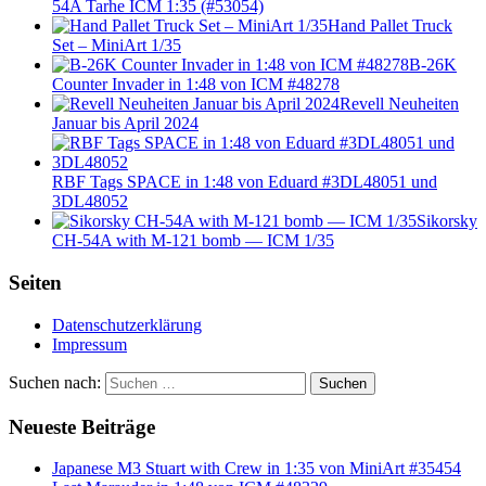
54A Tarhe ICM 1:35 (#53054)
Hand Pallet Truck
Set – MiniArt 1/35
B-26K
Counter Invader in 1:48 von ICM #48278
Revell Neuheiten
Januar bis April 2024
RBF Tags SPACE in 1:48 von Eduard #3DL48051 und
3DL48052
Sikorsky
CH-54A with M-121 bomb — ICM 1/35
Seiten
Datenschutzerklärung
Impressum
Suchen nach:
Suchen
Neueste Beiträge
Japanese M3 Stuart with Crew in 1:35 von MiniArt #35454