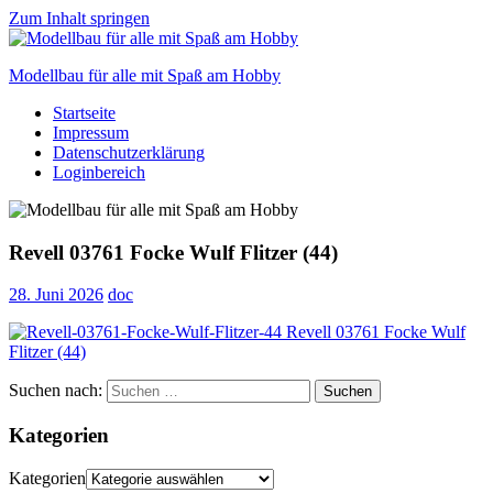
Zum Inhalt springen
Modellbau für alle mit Spaß am Hobby
Startseite
Scale
Impressum
modelling
Datenschutzerklärung
for
Loginbereich
everyone
to
enjoy
Revell 03761 Focke Wulf Flitzer (44)
28. Juni 2026
doc
Suchen nach:
Suchen
Kategorien
Kategorien