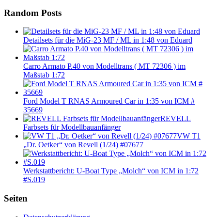
Random Posts
Detailsets für die MiG-23 MF / ML in 1:48 von Eduard
Carro Armato P.40 von Modelltrans ( MT 72306 ) im
Maßstab 1:72
Ford Model T RNAS Armoured Car in 1:35 von ICM #
35669
REVELL
Farbsets für Modellbauanfänger
VW T1
„Dr. Oetker“ von Revell (1/24) #07677
Werkstattbericht: U-Boat Type „Molch“ von ICM in 1:72
#S.019
Seiten