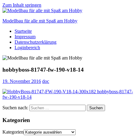
Zum Inhalt springen
Modellbau für alle mit Spaß am Hobby
Startseite
Scale
Impressum
modelling
Datenschutzerklärung
for
Loginbereich
everyone
to
enjoy
hobbyboss-81747-fw-190-v18-14
19. November 2016
doc
Suchen nach:
Suchen
Kategorien
Kategorien