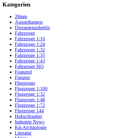
Kategorien
28mm
Ausstellungen
Dioramenzubehör
Fahrzeuge
Fahrzeuge 1:16
Fahrzeuge 1:24
Fahrzeuge 1:32
Fahrzeuge 1:35
Fahrzeuge 1:43
Fahrzeuge HO
Featured
Figuren
Flugzeuge
Flugzeuge 1:100
Flugzeuge 1:32
Flugzeuge 1:48
Flugzeuge 1:72
Flugzeuge 144
Hubschrauber
Industrie News
Kit-Archäologie
Literatur