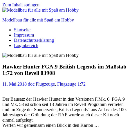
Zum Inhalt springen
Modellbau für alle mit Spaß am Hobby
Startseite
Scale
Impressum
modelling
Datenschutzerklärung
for
Loginbereich
everyone
to
enjoy
Hawker Hunter FGA.9 British Legends im Maßstab
1:72 von Revell 03908
11. Mai 2018
doc
Flugzeuge
,
Flugzeuge 1:72
Der Bausatz der Hawker Hunter in den Versionen F.Mk. 6, FGA.9
und Mk. 58 ist schon seit 13 Jahren im Revell-Programm vertreten
und im Zuge der Sonderserie „British Legends“ aus Anlass des 100.
Jahrestages der Gründung der RAF wurde auch dieser Kit noch
einmal aufgelegt.
Werfen wir gemeinsam einen Blick in den Karton …