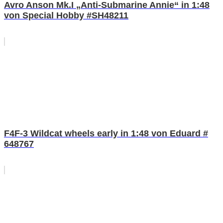
Avro Anson Mk.I „Anti-Submarine Annie“ in 1:48
von Special Hobby #SH48211
F4F-3 Wildcat wheels early in 1:48 von Eduard #
648767