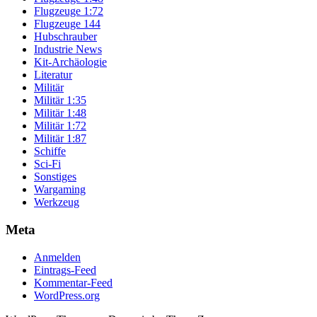
Flugzeuge 1:72
Flugzeuge 144
Hubschrauber
Industrie News
Kit-Archäologie
Literatur
Militär
Militär 1:35
Militär 1:48
Militär 1:72
Militär 1:87
Schiffe
Sci-Fi
Sonstiges
Wargaming
Werkzeug
Meta
Anmelden
Eintrags-Feed
Kommentar-Feed
WordPress.org