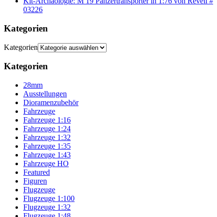
Kit-Archäologie: M 19 Panzertransporter in 1:76 von Revell #
03226
Kategorien
Kategorien
Kategorien
28mm
Ausstellungen
Dioramenzubehör
Fahrzeuge
Fahrzeuge 1:16
Fahrzeuge 1:24
Fahrzeuge 1:32
Fahrzeuge 1:35
Fahrzeuge 1:43
Fahrzeuge HO
Featured
Figuren
Flugzeuge
Flugzeuge 1:100
Flugzeuge 1:32
Flugzeuge 1:48