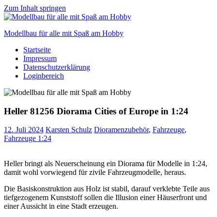
Zum Inhalt springen
Modellbau für alle mit Spaß am Hobby
Startseite
Scale
Impressum
modelling
Datenschutzerklärung
for
Loginbereich
everyone
to
enjoy
Heller 81256 Diorama Cities of Europe in 1:24
12. Juli 2024
Karsten Schulz
Dioramenzubehör
,
Fahrzeuge
,
Fahrzeuge 1:24
Heller bringt als Neuerscheinung ein Diorama für Modelle in 1:24,
damit wohl vorwiegend für zivile Fahrzeugmodelle, heraus.
Die Basiskonstruktion aus Holz ist stabil, darauf verklebte Teile aus
tiefgezogenem Kunststoff sollen die Illusion einer Häuserfront und
einer Aussicht in eine Stadt erzeugen.