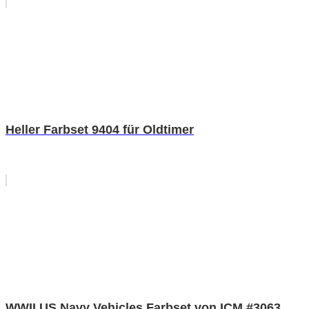
Heller Farbset 9404 für Oldtimer
WWII US Navy Vehicles Farbset von ICM #3063