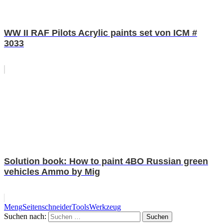
WW II RAF Pilots Acrylic paints set von ICM #
3033
Solution book: How to paint 4BO Russian green
vehicles Ammo by Mig
Meng
Seitenschneider
Tools
Werkzeug
Suchen nach:
Suchen