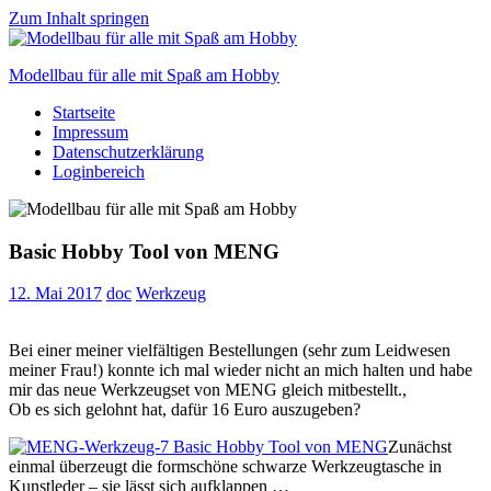
Zum Inhalt springen
Modellbau für alle mit Spaß am Hobby
Startseite
Scale
Impressum
modelling
Datenschutzerklärung
for
Loginbereich
everyone
to
enjoy
Basic Hobby Tool von MENG
12. Mai 2017
doc
Werkzeug
Bei einer meiner vielfältigen Bestellungen (sehr zum Leidwesen
meiner Frau!) konnte ich mal wieder nicht an mich halten und habe
mir das neue Werkzeugset von MENG gleich mitbestellt.,
Ob es sich gelohnt hat, dafür 16 Euro auszugeben?
Zunächst
einmal überzeugt die formschöne schwarze Werkzeugtasche in
Kunstleder – sie lässt sich aufklappen …