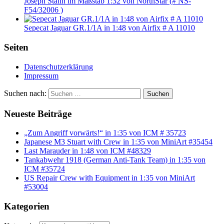
Joseph Stalin im Maßstab 1:32 von NorthStar (# NS-
F54/32006 )
Sepecat Jaguar GR.1/1A in 1:48 von Airfix # A 11010
Seiten
Datenschutzerklärung
Impressum
Suchen nach:
Suchen
Neueste Beiträge
„Zum Angriff vorwärts!“ in 1:35 von ICM # 35723
Japanese M3 Stuart with Crew in 1:35 von MiniArt #35454
Last Marauder in 1:48 von ICM #48329
Tankabwehr 1918 (German Anti-Tank Team) in 1:35 von
ICM #35724
US Repair Crew with Equipment in 1:35 von MiniArt
#53004
Kategorien