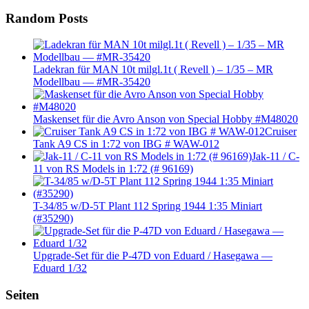
Random Posts
Ladekran für MAN 10t milgl.1t ( Revell ) – 1/35 – MR
Modellbau — #MR-35420
Maskenset für die Avro Anson von Special Hobby #M48020
Cruiser
Tank A9 CS in 1:72 von IBG # WAW-012
Jak-11 / C-
11 von RS Models in 1:72 (# 96169)
T-34/85 w/D-5T Plant 112 Spring 1944 1:35 Miniart
(#35290)
Upgrade-Set für die P-47D von Eduard / Hasegawa —
Eduard 1/32
Seiten