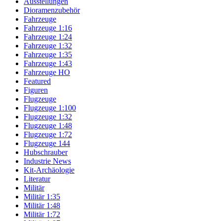
Ausstellungen
Dioramenzubehör
Fahrzeuge
Fahrzeuge 1:16
Fahrzeuge 1:24
Fahrzeuge 1:32
Fahrzeuge 1:35
Fahrzeuge 1:43
Fahrzeuge HO
Featured
Figuren
Flugzeuge
Flugzeuge 1:100
Flugzeuge 1:32
Flugzeuge 1:48
Flugzeuge 1:72
Flugzeuge 144
Hubschrauber
Industrie News
Kit-Archäologie
Literatur
Militär
Militär 1:35
Militär 1:48
Militär 1:72