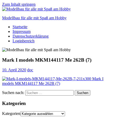
Zum Inhalt springen
Modellbau für alle mit Spaß am Hobby
Startseite
Scale
Impressum
modelling
Datenschutzerklärung
for
Loginbereich
everyone
to
enjoy
Mark I models MKM144117 Me 262B (7)
10. April 2020
doc
Suchen nach:
Suchen
Kategorien
Kategorien