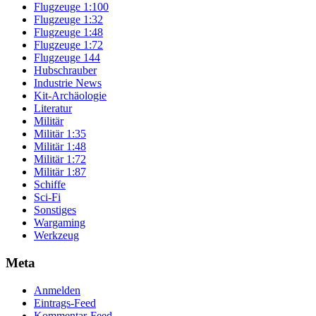
Flugzeuge 1:100
Flugzeuge 1:32
Flugzeuge 1:48
Flugzeuge 1:72
Flugzeuge 144
Hubschrauber
Industrie News
Kit-Archäologie
Literatur
Militär
Militär 1:35
Militär 1:48
Militär 1:72
Militär 1:87
Schiffe
Sci-Fi
Sonstiges
Wargaming
Werkzeug
Meta
Anmelden
Eintrags-Feed
Kommentar-Feed