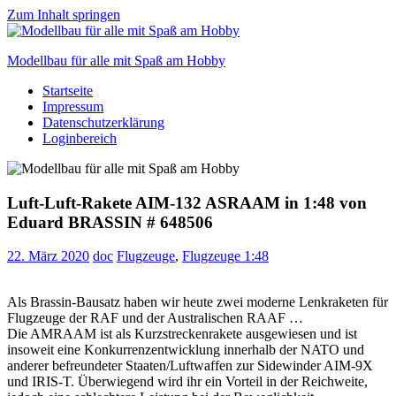
Zum Inhalt springen
Modellbau für alle mit Spaß am Hobby
Startseite
Scale
Impressum
modelling
Datenschutzerklärung
for
Loginbereich
everyone
to
enjoy
Luft-Luft-Rakete AIM-132 ASRAAM in 1:48 von
Eduard BRASSIN # 648506
22. März 2020
doc
Flugzeuge
,
Flugzeuge 1:48
Als Brassin-Bausatz haben wir heute zwei moderne Lenkraketen für
Flugzeuge der RAF und der Australischen RAAF …
Die AMRAAM ist als Kurzstreckenrakete ausgewiesen und ist
insoweit eine Konkurrenzentwicklung innerhalb der NATO und
anderer befreundeter Staaten/Luftwaffen zur Sidewinder AIM-9X
und IRIS-T. Überwiegend wird ihr ein Vorteil in der Reichweite,