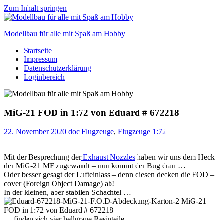
Zum Inhalt springen
Modellbau für alle mit Spaß am Hobby
Startseite
Scale
Impressum
modelling
Datenschutzerklärung
for
Loginbereich
everyone
to
enjoy
MiG-21 FOD in 1:72 von Eduard # 672218
22. November 2020
doc
Flugzeuge
,
Flugzeuge 1:72
Mit der Besprechung der
Exhaust Nozzles
haben wir uns dem Heck
der MiG-21 MF zugewandt – nun kommt der Bug dran …
Oder besser gesagt der Lufteinlass – denn diesen decken die FOD –
cover (Foreign Object Damage) ab!
In der kleinen, aber stabilen Schachtel …
… finden sich vier hellgraue Resinteile …