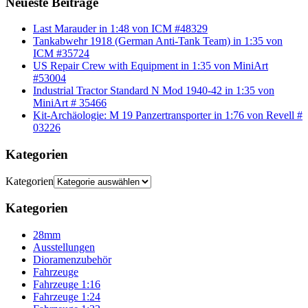
Neueste Beiträge
Last Marauder in 1:48 von ICM #48329
Tankabwehr 1918 (German Anti-Tank Team) in 1:35 von
ICM #35724
US Repair Crew with Equipment in 1:35 von MiniArt
#53004
Industrial Tractor Standard N Mod 1940-42 in 1:35 von
MiniArt # 35466
Kit-Archäologie: M 19 Panzertransporter in 1:76 von Revell #
03226
Kategorien
Kategorien
Kategorien
28mm
Ausstellungen
Dioramenzubehör
Fahrzeuge
Fahrzeuge 1:16
Fahrzeuge 1:24