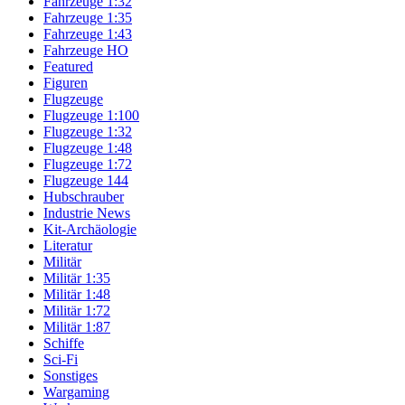
Fahrzeuge 1:32
Fahrzeuge 1:35
Fahrzeuge 1:43
Fahrzeuge HO
Featured
Figuren
Flugzeuge
Flugzeuge 1:100
Flugzeuge 1:32
Flugzeuge 1:48
Flugzeuge 1:72
Flugzeuge 144
Hubschrauber
Industrie News
Kit-Archäologie
Literatur
Militär
Militär 1:35
Militär 1:48
Militär 1:72
Militär 1:87
Schiffe
Sci-Fi
Sonstiges
Wargaming