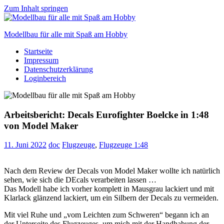
Zum Inhalt springen
Modellbau für alle mit Spaß am Hobby
Startseite
Scale
Impressum
modelling
Datenschutzerklärung
for
Loginbereich
everyone
to
enjoy
Arbeitsbericht: Decals Eurofighter Boelcke in 1:48
von Model Maker
11. Juni 2022
doc
Flugzeuge
,
Flugzeuge 1:48
Nach dem Review der Decals von Model Maker wollte ich natürlich
sehen, wie sich die DEcals verarbeiten lassen …
Das Modell habe ich vorher komplett in Mausgrau lackiert und mit
Klarlack glänzend lackiert, um ein Silbern der Decals zu vermeiden.
Mit viel Ruhe und „vom Leichten zum Schweren“ begann ich an
der Unterseite des Flugzeuges, um mich mit der Handhabung der