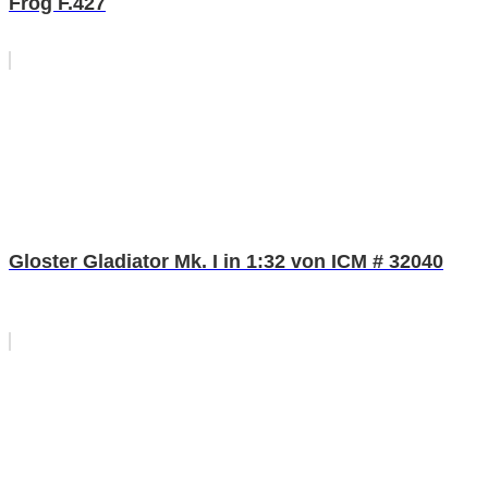
Frog F.427
Gloster Gladiator Mk. I in 1:32 von ICM # 32040