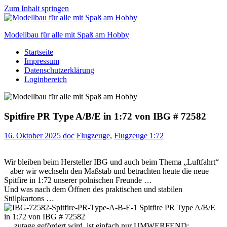
Zum Inhalt springen
Modellbau für alle mit Spaß am Hobby
Startseite
Scale
Impressum
modelling
Datenschutzerklärung
for
Loginbereich
everyone
to
enjoy
Spitfire PR Type A/B/E in 1:72 von IBG # 72582
16. Oktober 2025
doc
Flugzeuge
,
Flugzeuge 1:72
Wir bleiben beim Hersteller IBG und auch beim Thema „Luftfahrt“
– aber wir wechseln den Maßstab und betrachten heute die neue
Spitfire in 1:72 unserer polnischen Freunde …
Und was nach dem Öffnen des praktischen und stabilen
Stülpkartons …
… zutage gefördert wird, ist einfach nur UMWERFEND: