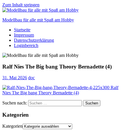
Zum Inhalt springen
Modellbau für alle mit Spaß am Hobby
Startseite
Scale
Impressum
modelling
Datenschutzerklärung
for
Loginbereich
everyone
to
enjoy
Ralf Nies The Big bang Theory Bernadette (4)
31. Mai 2026
doc
Suchen nach:
Suchen
Kategorien
Kategorien