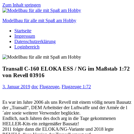
Zum Inhalt springen
Modellbau für alle mit Spaß am Hobby
Startseite
Scale
Impressum
modelling
Datenschutzerklärung
for
Loginbereich
everyone
to
enjoy
Transall C-160 ELOKA ESS / NG im Maßstab 1:72
von Revell 03916
3. Januar 2019
doc
Flugzeuge
,
Flugzeuge 1:72
Es war im Jahre 2006 als uns Revell mit einem völlig neuen Bausatz
der „Transall“, DEM Arbeitstier der Luftwaffe und der Armée de l
´aire soeie weiterer Verwender beglückte.
Endlich, nach Jahren des doch arg in die Tage gekommenen
HELLER-Kits ein zeitgemäßer Bausatz!
2011 folgte dann die ELOKA/NG-Variante und 2018 legte