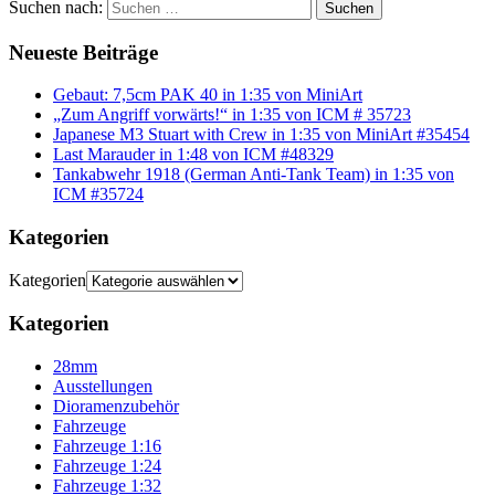
Suchen nach:
Suchen
Neueste Beiträge
Gebaut: 7,5cm PAK 40 in 1:35 von MiniArt
„Zum Angriff vorwärts!“ in 1:35 von ICM # 35723
Japanese M3 Stuart with Crew in 1:35 von MiniArt #35454
Last Marauder in 1:48 von ICM #48329
Tankabwehr 1918 (German Anti-Tank Team) in 1:35 von
ICM #35724
Kategorien
Kategorien
Kategorien
28mm
Ausstellungen
Dioramenzubehör
Fahrzeuge
Fahrzeuge 1:16
Fahrzeuge 1:24
Fahrzeuge 1:32