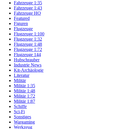
Fahrzeuge 1:35
Fahrzeuge 1:43
Fahrzeuge HO
Featured
Figuren
Flugzeuge
Flugzeuge 1:100
Flugzeuge 1:32
Flugzeuge 1:48
Flugzeuge 1:72
Flugzeuge 144
Hubschrauber
Industrie News
Kit-Archäologie
Literatur
Militär
Militär 1:35
Militär 1:48
Militär 1:72
Militär 1:87
Schiffe
Sci-Fi
Sonstiges
Wargaming
Werkzeug