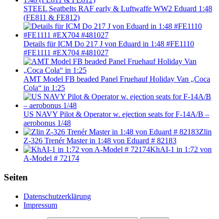
STEEL Seatbelts RAF early & Luftwaffe WW2 Eduard 1:48
(FE811 & FE812)
Details für ICM Do 217 J von Eduard in 1:48 #FE1110
#FE1111 #EX704 #481027
AMT Model FB beaded Panel Fruehauf Holiday Van „Coca
Cola“ in 1:25
US NAVY Pilot & Operator w. ejection seats for F-14A/B –
aerobonus 1/48
Zlin
Z-326 Trenér Master in 1:48 von Eduard # 82183
KhAI-1 in 1:72 von
A-Model # 72174
Seiten
Datenschutzerklärung
Impressum