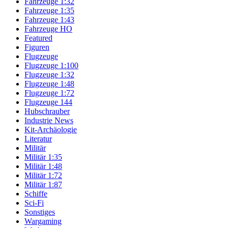
Fahrzeuge 1:32
Fahrzeuge 1:35
Fahrzeuge 1:43
Fahrzeuge HO
Featured
Figuren
Flugzeuge
Flugzeuge 1:100
Flugzeuge 1:32
Flugzeuge 1:48
Flugzeuge 1:72
Flugzeuge 144
Hubschrauber
Industrie News
Kit-Archäologie
Literatur
Militär
Militär 1:35
Militär 1:48
Militär 1:72
Militär 1:87
Schiffe
Sci-Fi
Sonstiges
Wargaming