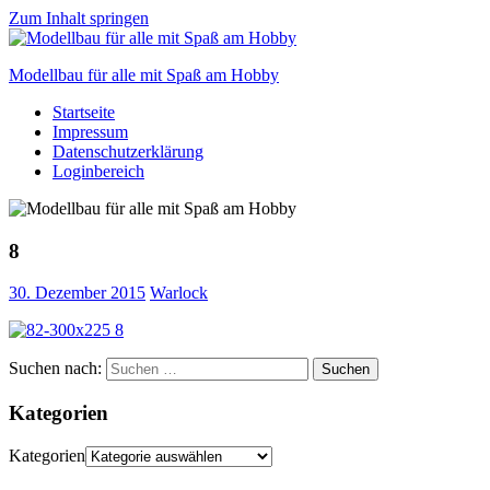
Zum Inhalt springen
Modellbau für alle mit Spaß am Hobby
Startseite
Scale
Impressum
modelling
Datenschutzerklärung
for
Loginbereich
everyone
to
enjoy
8
30. Dezember 2015
Warlock
Suchen nach:
Suchen
Kategorien
Kategorien