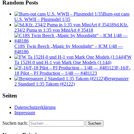
Random Posts
Burn-out cans
U.S. WWII – Plusmodel 1/35
Sd.Kfz.
234/2 Puma in 1:35 von MiniArt # 35418
C18S Twin Beech „Magic by Moonlight“ – ICM 1/48 —
#48186
FW
Ta 152H-0 und H-1 von Mark One Models (1:144)
F-16/F-
18 Pilot – PJ Production – 1/48 — #481123
Bergepanzer
2 Standard 1:35 Takom (#2122)
Seiten
Datenschutzerklärung
Impressum
Suchen nach:
Suchen