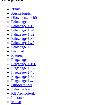
28mm
Ausstellungen
Dioramenzubehör
Fahrzeuge
Fahrzeuge 1:16
Fahrzeuge 1:24
Fahrzeuge 1:32
Fahrzeuge 1:35
Fahrzeuge 1:43
Fahrzeuge HO
Featured
Figuren
Flugzeuge
Flugzeuge 1:100
Flugzeuge 1:32
Flugzeuge 1:48
Flugzeuge 1:72
Flugzeuge 144
Hubschrauber
Industrie News
Kit-Archäologie
Literatur
Militär