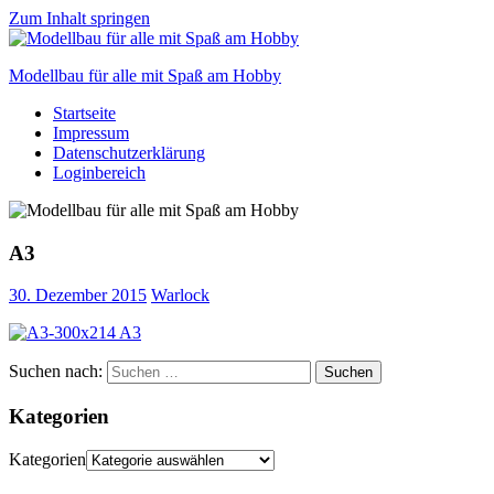
Zum Inhalt springen
Modellbau für alle mit Spaß am Hobby
Startseite
Scale
Impressum
modelling
Datenschutzerklärung
for
Loginbereich
everyone
to
enjoy
A3
30. Dezember 2015
Warlock
Suchen nach:
Suchen
Kategorien
Kategorien