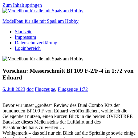
Zum Inhalt springen
Modellbau für alle mit Spaß am Hobby
Startseite
Scale
Impressum
modelling
Datenschutzerklärung
for
Loginbereich
everyone
to
enjoy
Vorschau: Messerschmitt Bf 109 F-2/F-4 in 1:72 von
Eduard
6. Juli 2023
doc
Flugzeuge
,
Flugzeuge 1:72
Bevor wir unser „großes“ Review des Dual Combo-Kits der
brandneuen Bf 109 F von Eduard veröffentlichen, wollte ich die
Gelegenheit nutzen, einen kurzen Blick in die beiden OVERTREE-
Bausätze dieses Meilensteins der Luftfahrt und des
Plastikmodellbaus zu werfen …
Wohlgemerk – das soll nur ein Blick auf die Spritzlinge sowie einige