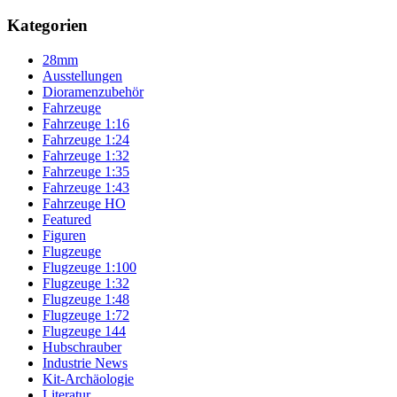
Kategorien
28mm
Ausstellungen
Dioramenzubehör
Fahrzeuge
Fahrzeuge 1:16
Fahrzeuge 1:24
Fahrzeuge 1:32
Fahrzeuge 1:35
Fahrzeuge 1:43
Fahrzeuge HO
Featured
Figuren
Flugzeuge
Flugzeuge 1:100
Flugzeuge 1:32
Flugzeuge 1:48
Flugzeuge 1:72
Flugzeuge 144
Hubschrauber
Industrie News
Kit-Archäologie
Literatur