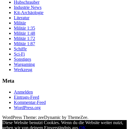
Hubschrauber
Industrie News
Kit-Archäologie
Literatur
Militär
Militär 1:35
Militär 1:48
Militär 1:72
Militär 1:87
Schiffe
Sci-Fi
Sonstiges
Wargaming
Werkzeug
Meta
Anmelden
Eintrags-Feed
Kommentar-Feed
WordPress.org
WordPress Theme: zeeDynamic by ThemeZee.
Diese Website benutzt Cookies. Wenn du die Website weiter nutzt,
gehen wir von deinem Einverständnis aus.
OK