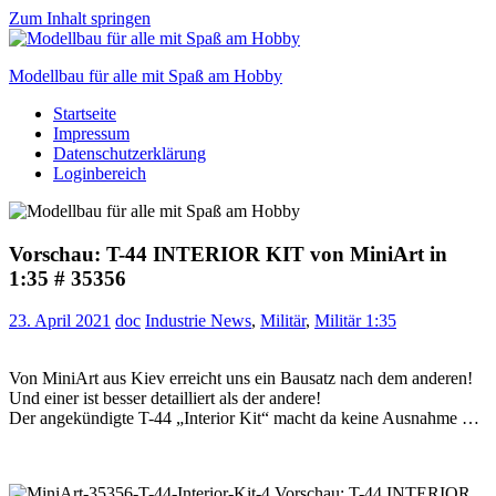
Zum Inhalt springen
Modellbau für alle mit Spaß am Hobby
Startseite
Scale
Impressum
modelling
Datenschutzerklärung
for
Loginbereich
everyone
to
enjoy
Vorschau: T-44 INTERIOR KIT von MiniArt in
1:35 # 35356
23. April 2021
doc
Industrie News
,
Militär
,
Militär 1:35
Von MiniArt aus Kiev erreicht uns ein Bausatz nach dem anderen!
Und einer ist besser detailliert als der andere!
Der angekündigte T-44 „Interior Kit“ macht da keine Ausnahme …