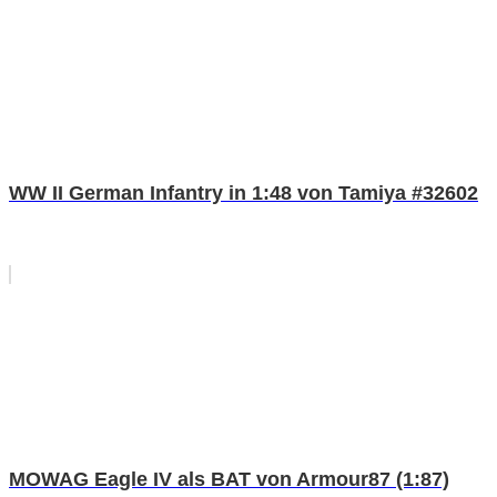
WW II German Infantry in 1:48 von Tamiya #32602
MOWAG Eagle IV als BAT von Armour87 (1:87)