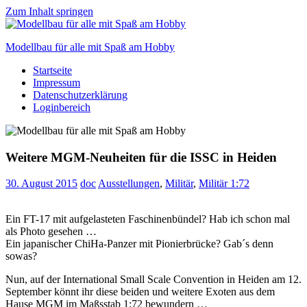
Zum Inhalt springen
Modellbau für alle mit Spaß am Hobby
Startseite
Scale
Impressum
modelling
Datenschutzerklärung
for
Loginbereich
everyone
to
enjoy
Weitere MGM-Neuheiten für die ISSC in Heiden
30. August 2015
doc
Ausstellungen
,
Militär
,
Militär 1:72
Ein FT-17 mit aufgelasteten Faschinenbündel? Hab ich schon mal
als Photo gesehen …
Ein japanischer ChiHa-Panzer mit Pionierbrücke? Gab´s denn
sowas?
Nun, auf der International Small Scale Convention in Heiden am 12.
September könnt ihr diese beiden und weitere Exoten aus dem
Hause MGM im Maßsstab 1:72 bewundern …