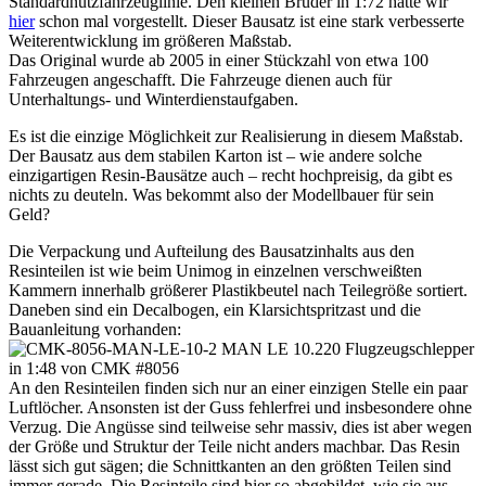
Standardnutzfahrzeuglinie. Den kleinen Bruder in 1:72 hatte wir
hier
schon mal vorgestellt. Dieser Bausatz ist eine stark verbesserte
Weiterentwicklung im größeren Maßstab.
Das Original wurde ab 2005 in einer Stückzahl von etwa 100
Fahrzeugen angeschafft. Die Fahrzeuge dienen auch für
Unterhaltungs- und Winterdienstaufgaben.
Es ist die einzige Möglichkeit zur Realisierung in diesem Maßstab.
Der Bausatz aus dem stabilen Karton ist – wie andere solche
einzigartigen Resin-Bausätze auch – recht hochpreisig, da gibt es
nichts zu deuteln. Was bekommt also der Modellbauer für sein
Geld?
Die Verpackung und Aufteilung des Bausatzinhalts aus den
Resinteilen ist wie beim Unimog in einzelnen verschweißten
Kammern innerhalb größerer Plastikbeutel nach Teilegröße sortiert.
Daneben sind ein Decalbogen, ein Klarsichtspritzast und die
Bauanleitung vorhanden:
An den Resinteilen finden sich nur an einer einzigen Stelle ein paar
Luftlöcher. Ansonsten ist der Guss fehlerfrei und insbesondere ohne
Verzug. Die Angüsse sind teilweise sehr massiv, dies ist aber wegen
der Größe und Struktur der Teile nicht anders machbar. Das Resin
lässt sich gut sägen; die Schnittkanten an den größten Teilen sind
immer gerade. Die Resinteile sind hier so abgebildet, wie sie aus