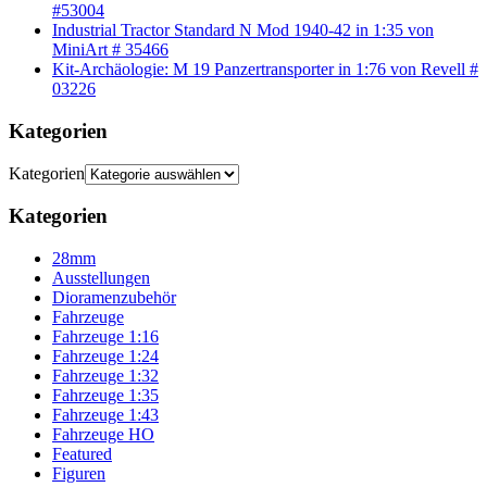
#53004
Industrial Tractor Standard N Mod 1940-42 in 1:35 von
MiniArt # 35466
Kit-Archäologie: M 19 Panzertransporter in 1:76 von Revell #
03226
Kategorien
Kategorien
Kategorien
28mm
Ausstellungen
Dioramenzubehör
Fahrzeuge
Fahrzeuge 1:16
Fahrzeuge 1:24
Fahrzeuge 1:32
Fahrzeuge 1:35
Fahrzeuge 1:43
Fahrzeuge HO
Featured
Figuren