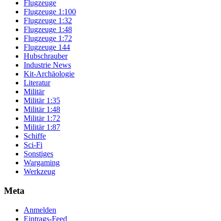
Flugzeuge
Flugzeuge 1:100
Flugzeuge 1:32
Flugzeuge 1:48
Flugzeuge 1:72
Flugzeuge 144
Hubschrauber
Industrie News
Kit-Archäologie
Literatur
Militär
Militär 1:35
Militär 1:48
Militär 1:72
Militär 1:87
Schiffe
Sci-Fi
Sonstiges
Wargaming
Werkzeug
Meta
Anmelden
Eintrags-Feed