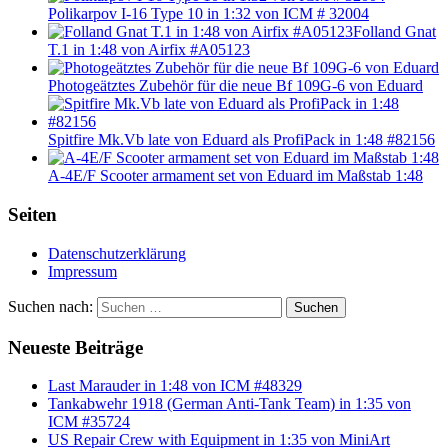
Polikarpov I-16 Type 10 in 1:32 von ICM # 32004
Folland Gnat
T.1 in 1:48 von Airfix #A05123
Photogeätztes Zubehör für die neue Bf 109G-6 von Eduard
Spitfire Mk.Vb late von Eduard als ProfiPack in 1:48 #82156
A-4E/F Scooter armament set von Eduard im Maßstab 1:48
Seiten
Datenschutzerklärung
Impressum
Suchen nach:
Suchen
Neueste Beiträge
Last Marauder in 1:48 von ICM #48329
Tankabwehr 1918 (German Anti-Tank Team) in 1:35 von
ICM #35724
US Repair Crew with Equipment in 1:35 von MiniArt