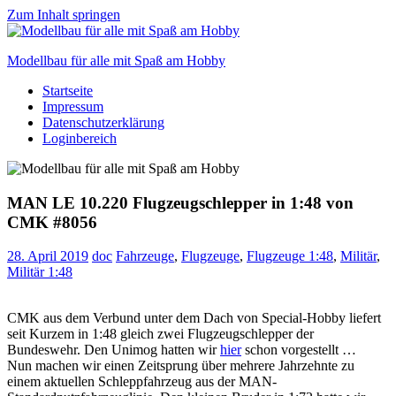
Zum Inhalt springen
Modellbau für alle mit Spaß am Hobby
Startseite
Scale
Impressum
modelling
Datenschutzerklärung
for
Loginbereich
everyone
to
enjoy
MAN LE 10.220 Flugzeugschlepper in 1:48 von
CMK #8056
28. April 2019
doc
Fahrzeuge
,
Flugzeuge
,
Flugzeuge 1:48
,
Militär
,
Militär 1:48
CMK aus dem Verbund unter dem Dach von Special-Hobby liefert
seit Kurzem in 1:48 gleich zwei Flugzeugschlepper der
Bundeswehr. Den Unimog hatten wir
hier
schon vorgestellt …
Nun machen wir einen Zeitsprung über mehrere Jahrzehnte zu
einem aktuellen Schleppfahrzeug aus der MAN-