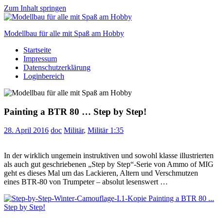
Zum Inhalt springen
Modellbau für alle mit Spaß am Hobby
Startseite
Scale
Impressum
modelling
Datenschutzerklärung
for
Loginbereich
everyone
to
enjoy
Painting a BTR 80 … Step by Step!
28. April 2016
doc
Militär
,
Militär 1:35
In der wirklich ungemein instruktiven und sowohl klasse illustrierten
als auch gut geschriebenen „Step by Step“-Serie von Ammo of MIG
geht es dieses Mal um das Lackieren, Altern und Verschmutzen
eines BTR-80 von Trumpeter – absolut lesenswert …