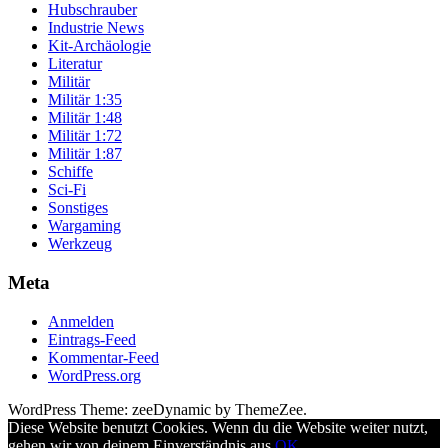
Hubschrauber
Industrie News
Kit-Archäologie
Literatur
Militär
Militär 1:35
Militär 1:48
Militär 1:72
Militär 1:87
Schiffe
Sci-Fi
Sonstiges
Wargaming
Werkzeug
Meta
Anmelden
Eintrags-Feed
Kommentar-Feed
WordPress.org
WordPress Theme: zeeDynamic by ThemeZee.
Diese Website benutzt Cookies. Wenn du die Website weiter nutzt,
gehen wir von deinem Einverständnis aus.
OK