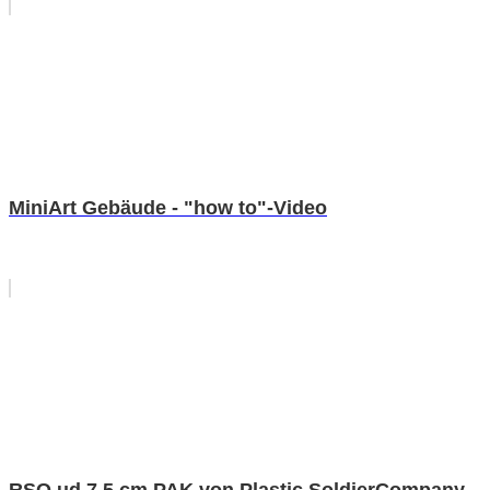
MiniArt Gebäude - "how to"-Video
RSO ud 7,5 cm PAK von Plastic SoldierCompany