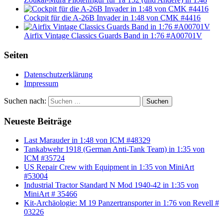
Cockpit für die A-26B Invader in 1:48 von CMK #4416
Airfix Vintage Classics Guards Band in 1:76 #A00701V
Seiten
Datenschutzerklärung
Impressum
Suchen nach:
Suchen
Neueste Beiträge
Last Marauder in 1:48 von ICM #48329
Tankabwehr 1918 (German Anti-Tank Team) in 1:35 von
ICM #35724
US Repair Crew with Equipment in 1:35 von MiniArt
#53004
Industrial Tractor Standard N Mod 1940-42 in 1:35 von
MiniArt # 35466
Kit-Archäologie: M 19 Panzertransporter in 1:76 von Revell #
03226