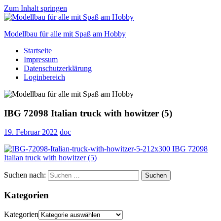
Zum Inhalt springen
Modellbau für alle mit Spaß am Hobby
Startseite
Scale
Impressum
modelling
Datenschutzerklärung
for
Loginbereich
everyone
to
enjoy
IBG 72098 Italian truck with howitzer (5)
19. Februar 2022
doc
Suchen nach:
Suchen
Kategorien
Kategorien