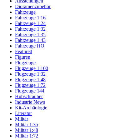
Ausstellungen
Dioramenzubehör
Fahrzeuge
Fahrzeuge 1:16
Fahrzeuge 1:24
Fahrzeuge 1:32
Fahrzeuge 1:35
Fahrzeuge 1:43
Fahrzeuge HO
Featured
Figuren
Flugzeuge
Flugzeuge 1:100
Flugzeuge 1:32
Flugzeuge 1:48
Flugzeuge 1:72
Flugzeuge 144
Hubschrauber
Industrie News
Kit-Archäologie
Literatur
Militär
Militär 1:35
Militär 1:48
Militär 1:72