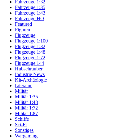
Fahrzeuge 1:32
Fahrzeuge 1:35
Fahrzeuge 1:43
Fahrzeuge HO
Featured
Figuren
Flugzeuge
Flugzeuge 1:100
Flugzeuge 1:32
Flugzeuge 1:48
Flugzeuge 1:72
Flugzeuge 144
Hubschrauber
Industrie News
Kit-Archäologie
Literatur
Militär
Militär 1:35
Militär 1:48
Militär 1:72
Militär 1:87
Schiffe
Sci-Fi
Sonstiges
Wargaming