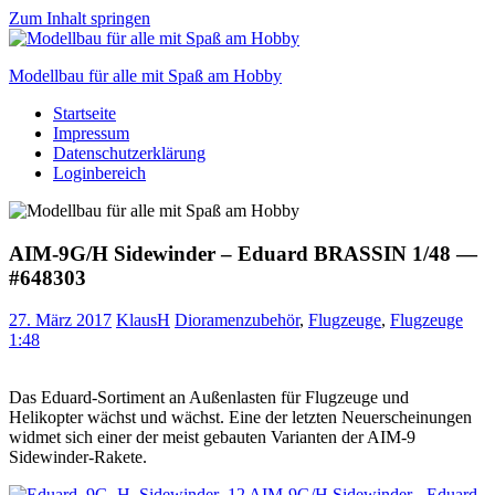
Zum Inhalt springen
Modellbau für alle mit Spaß am Hobby
Startseite
Scale
Impressum
modelling
Datenschutzerklärung
for
Loginbereich
everyone
to
enjoy
AIM-9G/H Sidewinder – Eduard BRASSIN 1/48 —
#648303
27. März 2017
KlausH
Dioramenzubehör
,
Flugzeuge
,
Flugzeuge
1:48
Das Eduard-Sortiment an Außenlasten für Flugzeuge und
Helikopter wächst und wächst. Eine der letzten Neuerscheinungen
widmet sich einer der meist gebauten Varianten der AIM-9
Sidewinder-Rakete.