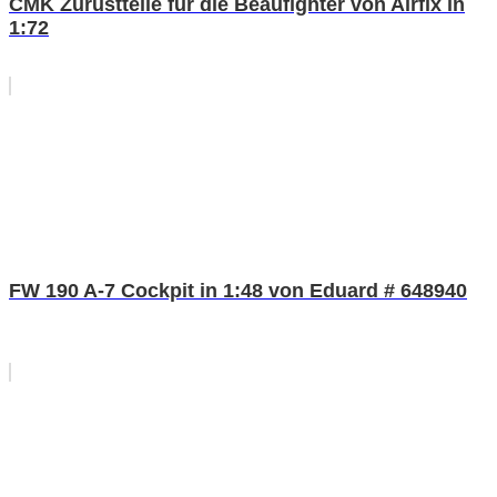
CMK Zurüstteile für die Beaufighter von Airfix in
1:72
FW 190 A-7 Cockpit in 1:48 von Eduard # 648940