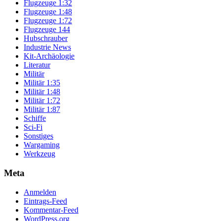
Flugzeuge 1:32
Flugzeuge 1:48
Flugzeuge 1:72
Flugzeuge 144
Hubschrauber
Industrie News
Kit-Archäologie
Literatur
Militär
Militär 1:35
Militär 1:48
Militär 1:72
Militär 1:87
Schiffe
Sci-Fi
Sonstiges
Wargaming
Werkzeug
Meta
Anmelden
Eintrags-Feed
Kommentar-Feed
WordPress.org