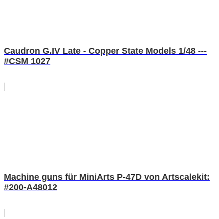
Caudron G.IV Late - Copper State Models 1/48 ---
#CSM 1027
Machine guns für MiniArts P-47D von Artscalekit:
#200-A48012