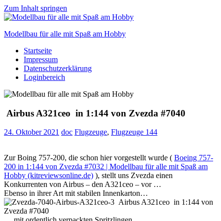
Zum Inhalt springen
Modellbau für alle mit Spaß am Hobby
Startseite
Scale
Impressum
modelling
Datenschutzerklärung
for
Loginbereich
everyone
to
enjoy
Airbus A321ceo in 1:144 von Zvezda #7040
24. Oktober 2021
doc
Flugzeuge
,
Flugzeuge 144
Zur Boing 757-200, die schon hier vorgestellt wurde (
Boeing 757-
200 in 1:144 von Zvezda #7032 | Modellbau für alle mit Spaß am
Hobby (kitreviewsonline.de)
), stellt uns Zvezda einen
Konkurrenten von Airbus – den A321ceo – vor …
Ebenso in ihrer Art mit stabilen Innenkarton…
… mit ordentlich verpackten Spritzlingen …