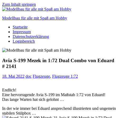
Zum Inhalt springen
Modellbau für alle mit Spaß am Hobby
Startseite
Scale
Impressum
modelling
Datenschutzerklärung
for
Loginbereich
everyone
to
enjoy
Avia S-199 Mezek in 1:72 Dual Combo von Eduard
# 2141
18. Mai 2022
doc
Flugzeuge
,
Flugzeuge 1:72
Endlich!
Eine hervorragende Avia S-199 im Maßstab 1:72 von Eduard!
Das lange Warten hat sich gelohnt …
In der wie immer bei Eduard ansprechend illustrierten und ungemein
stabilen Stülpbox …