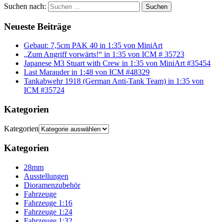
Suchen nach:
Suchen
Neueste Beiträge
Gebaut: 7,5cm PAK 40 in 1:35 von MiniArt
„Zum Angriff vorwärts!“ in 1:35 von ICM # 35723
Japanese M3 Stuart with Crew in 1:35 von MiniArt #35454
Last Marauder in 1:48 von ICM #48329
Tankabwehr 1918 (German Anti-Tank Team) in 1:35 von
ICM #35724
Kategorien
Kategorien
Kategorien
28mm
Ausstellungen
Dioramenzubehör
Fahrzeuge
Fahrzeuge 1:16
Fahrzeuge 1:24
Fahrzeuge 1:32