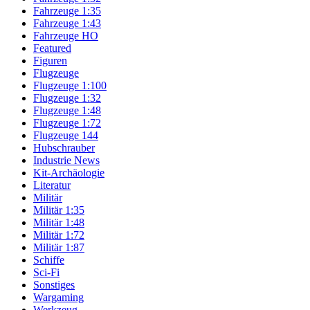
Fahrzeuge 1:35
Fahrzeuge 1:43
Fahrzeuge HO
Featured
Figuren
Flugzeuge
Flugzeuge 1:100
Flugzeuge 1:32
Flugzeuge 1:48
Flugzeuge 1:72
Flugzeuge 144
Hubschrauber
Industrie News
Kit-Archäologie
Literatur
Militär
Militär 1:35
Militär 1:48
Militär 1:72
Militär 1:87
Schiffe
Sci-Fi
Sonstiges
Wargaming
Werkzeug