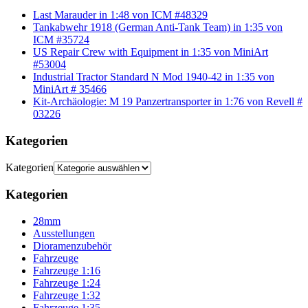
Last Marauder in 1:48 von ICM #48329
Tankabwehr 1918 (German Anti-Tank Team) in 1:35 von
ICM #35724
US Repair Crew with Equipment in 1:35 von MiniArt
#53004
Industrial Tractor Standard N Mod 1940-42 in 1:35 von
MiniArt # 35466
Kit-Archäologie: M 19 Panzertransporter in 1:76 von Revell #
03226
Kategorien
Kategorien
Kategorien
28mm
Ausstellungen
Dioramenzubehör
Fahrzeuge
Fahrzeuge 1:16
Fahrzeuge 1:24
Fahrzeuge 1:32
Fahrzeuge 1:35