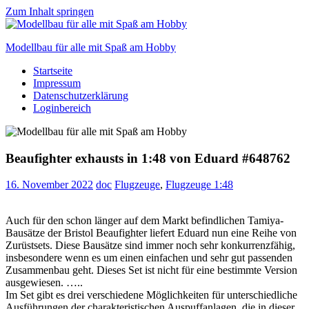
Zum Inhalt springen
Modellbau für alle mit Spaß am Hobby
Startseite
Scale
Impressum
modelling
Datenschutzerklärung
for
Loginbereich
everyone
to
enjoy
Beaufighter exhausts in 1:48 von Eduard #648762
16. November 2022
doc
Flugzeuge
,
Flugzeuge 1:48
Auch für den schon länger auf dem Markt befindlichen Tamiya-
Bausätze der Bristol Beaufighter liefert Eduard nun eine Reihe von
Zurüstsets. Diese Bausätze sind immer noch sehr konkurrenzfähig,
insbesondere wenn es um einen einfachen und sehr gut passenden
Zusammenbau geht. Dieses Set ist nicht für eine bestimmte Version
ausgewiesen. …..
Im Set gibt es drei verschiedene Möglichkeiten für unterschiedliche
Ausführungen der charakteristischen Auspuffanlagen, die in dieser