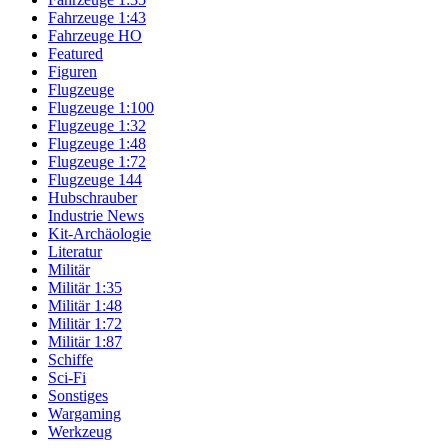
Fahrzeuge 1:43
Fahrzeuge HO
Featured
Figuren
Flugzeuge
Flugzeuge 1:100
Flugzeuge 1:32
Flugzeuge 1:48
Flugzeuge 1:72
Flugzeuge 144
Hubschrauber
Industrie News
Kit-Archäologie
Literatur
Militär
Militär 1:35
Militär 1:48
Militär 1:72
Militär 1:87
Schiffe
Sci-Fi
Sonstiges
Wargaming
Werkzeug