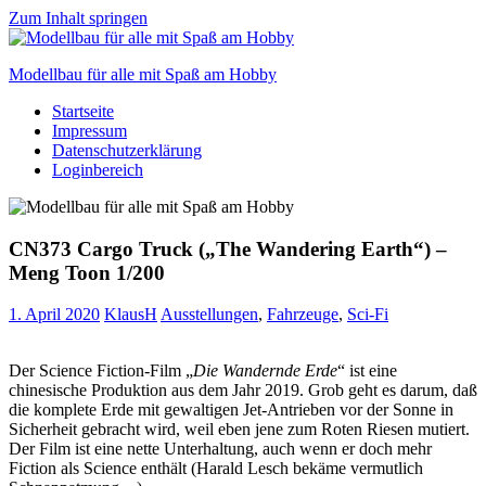
Zum Inhalt springen
Modellbau für alle mit Spaß am Hobby
Startseite
Scale
Impressum
modelling
Datenschutzerklärung
for
Loginbereich
everyone
to
enjoy
CN373 Cargo Truck („The Wandering Earth“) –
Meng Toon 1/200
1. April 2020
KlausH
Ausstellungen
,
Fahrzeuge
,
Sci-Fi
Der Science Fiction-Film „
Die Wandernde Erde
“ ist eine
chinesische Produktion aus dem Jahr 2019. Grob geht es darum, daß
die komplete Erde mit gewaltigen Jet-Antrieben vor der Sonne in
Sicherheit gebracht wird, weil eben jene zum Roten Riesen mutiert.
Der Film ist eine nette Unterhaltung, auch wenn er doch mehr
Fiction als Science enthält (Harald Lesch bekäme vermutlich