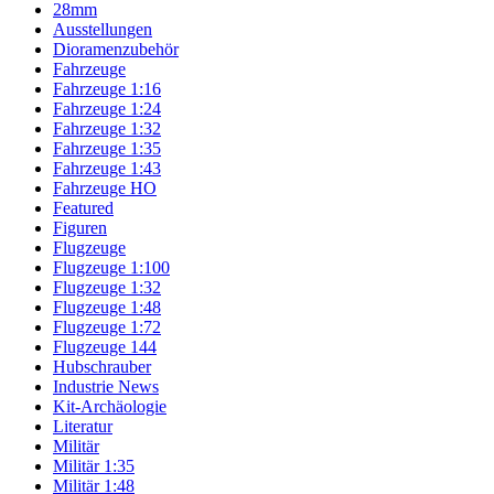
28mm
Ausstellungen
Dioramenzubehör
Fahrzeuge
Fahrzeuge 1:16
Fahrzeuge 1:24
Fahrzeuge 1:32
Fahrzeuge 1:35
Fahrzeuge 1:43
Fahrzeuge HO
Featured
Figuren
Flugzeuge
Flugzeuge 1:100
Flugzeuge 1:32
Flugzeuge 1:48
Flugzeuge 1:72
Flugzeuge 144
Hubschrauber
Industrie News
Kit-Archäologie
Literatur
Militär
Militär 1:35
Militär 1:48