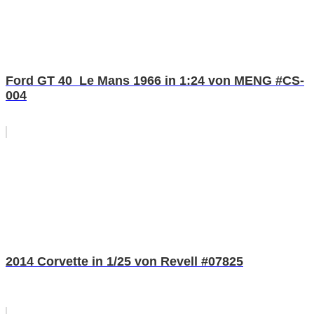
Ford GT 40 Le Mans 1966 in 1:24 von MENG #CS-
004
2014 Corvette in 1/25 von Revell #07825