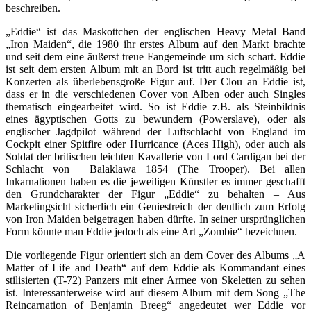
beschreiben.
„Eddie“ ist das Maskottchen der englischen Heavy Metal Band
„Iron Maiden“, die 1980 ihr erstes Album auf den Markt brachte
und seit dem eine äußerst treue Fangemeinde um sich schart. Eddie
ist seit dem ersten Album mit an Bord ist tritt auch regelmäßig bei
Konzerten als überlebensgroße Figur auf. Der Clou an Eddie ist,
dass er in die verschiedenen Cover von Alben oder auch Singles
thematisch eingearbeitet wird. So ist Eddie z.B. als Steinbildnis
eines ägyptischen Gotts zu bewundern (Powerslave), oder als
englischer Jagdpilot während der Luftschlacht von England im
Cockpit einer Spitfire oder Hurricance (Aces High), oder auch als
Soldat der britischen leichten Kavallerie von Lord Cardigan bei der
Schlacht von Balaklawa 1854 (The Trooper). Bei allen
Inkarnationen haben es die jeweiligen Künstler es immer geschafft
den Grundcharakter der Figur „Eddie“ zu behalten – Aus
Marketingsicht sicherlich ein Geniestreich der deutlich zum Erfolg
von Iron Maiden beigetragen haben dürfte. In seiner ursprünglichen
Form könnte man Eddie jedoch als eine Art „Zombie“ bezeichnen.
Die vorliegende Figur orientiert sich an dem Cover des Albums „A
Matter of Life and Death“ auf dem Eddie als Kommandant eines
stilisierten (T-72) Panzers mit einer Armee von Skeletten zu sehen
ist. Interessanterweise wird auf diesem Album mit dem Song „The
Reincarnation of Benjamin Breeg“ angedeutet wer Eddie vor