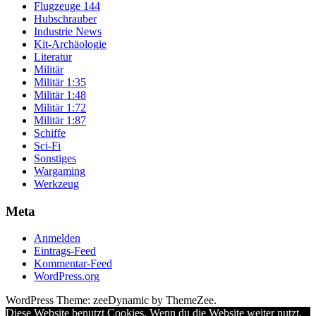
Flugzeuge 144
Hubschrauber
Industrie News
Kit-Archäologie
Literatur
Militär
Militär 1:35
Militär 1:48
Militär 1:72
Militär 1:87
Schiffe
Sci-Fi
Sonstiges
Wargaming
Werkzeug
Meta
Anmelden
Eintrags-Feed
Kommentar-Feed
WordPress.org
WordPress Theme: zeeDynamic by ThemeZee.
Diese Website benutzt Cookies. Wenn du die Website weiter nutzt,