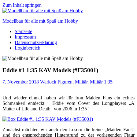
Zum Inhalt springen
Modellbau für alle mit Spaß am Hobby
Startseite
Scale
Impressum
modelling
Datenschutzerklärung
for
Loginbereich
everyone
to
enjoy
Eddie #1 1:35 KAV Models (#F35001)
7. November 2018
Warlock
Figuren
,
Militär
,
Militär 1:35
Und wieder einmal haben wir für Iron Maiden Fans ein echtes
Schmankerl entdeckt – Eddie vom Cover des Longplayers „A
Matter of Life and Death“ von 2006 in 1:35 !
Zunächst möchten wir auch den Lesern die keine „Maiden Fans“
sind den entsprechenden Hintergrund zu der vorliegenden Figur