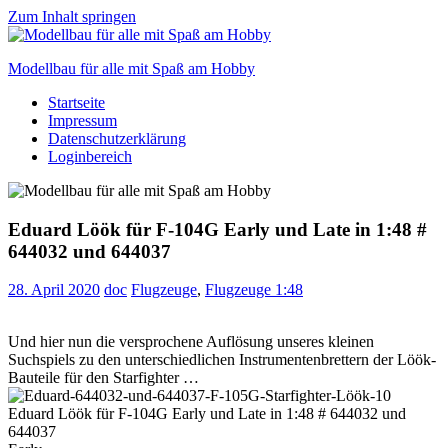
Zum Inhalt springen
Modellbau für alle mit Spaß am Hobby
Startseite
Scale
Impressum
modelling
Datenschutzerklärung
for
Loginbereich
everyone
to
enjoy
Eduard Löök für F-104G Early und Late in 1:48 #
644032 und 644037
28. April 2020
doc
Flugzeuge
,
Flugzeuge 1:48
Und hier nun die versprochene Auflösung unseres kleinen
Suchspiels zu den unterschiedlichen Instrumentenbrettern der Löök-
Bauteile für den Starfighter …