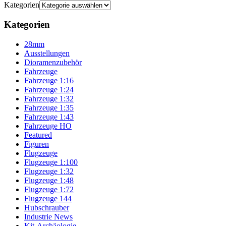
Kategorien
Kategorien
28mm
Ausstellungen
Dioramenzubehör
Fahrzeuge
Fahrzeuge 1:16
Fahrzeuge 1:24
Fahrzeuge 1:32
Fahrzeuge 1:35
Fahrzeuge 1:43
Fahrzeuge HO
Featured
Figuren
Flugzeuge
Flugzeuge 1:100
Flugzeuge 1:32
Flugzeuge 1:48
Flugzeuge 1:72
Flugzeuge 144
Hubschrauber
Industrie News
Kit-Archäologie