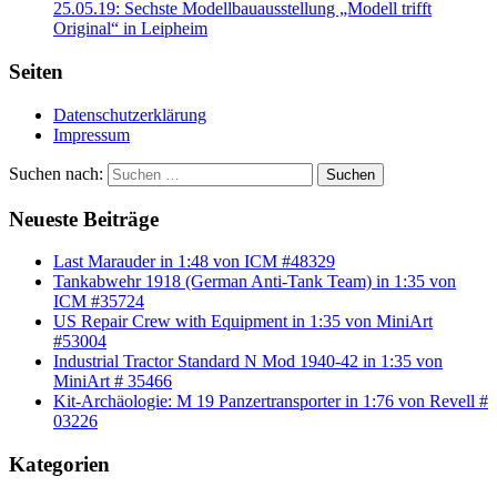
25.05.19: Sechste Modellbauausstellung „Modell trifft
Original“ in Leipheim
Seiten
Datenschutzerklärung
Impressum
Suchen nach:
Suchen
Neueste Beiträge
Last Marauder in 1:48 von ICM #48329
Tankabwehr 1918 (German Anti-Tank Team) in 1:35 von
ICM #35724
US Repair Crew with Equipment in 1:35 von MiniArt
#53004
Industrial Tractor Standard N Mod 1940-42 in 1:35 von
MiniArt # 35466
Kit-Archäologie: M 19 Panzertransporter in 1:76 von Revell #
03226
Kategorien