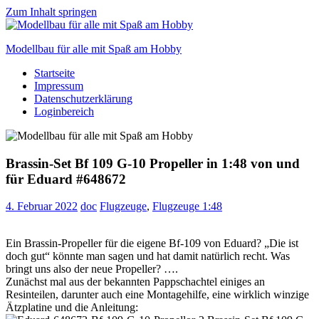
Zum Inhalt springen
Modellbau für alle mit Spaß am Hobby
Startseite
Scale
Impressum
modelling
Datenschutzerklärung
for
Loginbereich
everyone
to
enjoy
Brassin-Set Bf 109 G-10 Propeller in 1:48 von und
für Eduard #648672
4. Februar 2022
doc
Flugzeuge
,
Flugzeuge 1:48
Ein Brassin-Propeller für die eigene Bf-109 von Eduard? „Die ist
doch gut“ könnte man sagen und hat damit natürlich recht. Was
bringt uns also der neue Propeller? ….
Zunächst mal aus der bekannten Pappschachtel einiges an
Resinteilen, darunter auch eine Montagehilfe, eine wirklich winzige
Ätzplatine und die Anleitung: