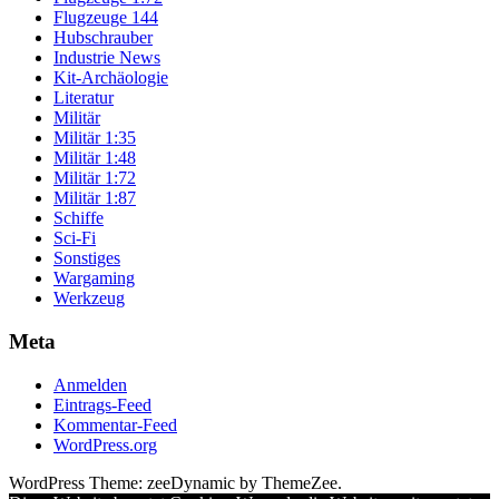
Flugzeuge 144
Hubschrauber
Industrie News
Kit-Archäologie
Literatur
Militär
Militär 1:35
Militär 1:48
Militär 1:72
Militär 1:87
Schiffe
Sci-Fi
Sonstiges
Wargaming
Werkzeug
Meta
Anmelden
Eintrags-Feed
Kommentar-Feed
WordPress.org
WordPress Theme: zeeDynamic by ThemeZee.