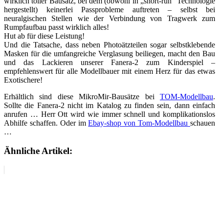
wirklich toller Bausatz, bei dem (obwohl in „short-run“ Technologie
hergestellt) keinerlei Passprobleme auftreten – selbst bei
neuralgischen Stellen wie der Verbindung von Tragwerk zum
Rumpfaufbau passt wirklich alles!
Hut ab für diese Leistung!
Und die Tatsache, dass neben Photoätzteilen sogar selbstklebende
Masken für die umfangreiche Verglasung beiliegen, macht den Bau
und das Lackieren unserer Fanera-2 zum Kinderspiel –
empfehlenswert für alle Modellbauer mit einem Herz für das etwas
Exotischere!
Erhältlich sind diese MikroMir-Bausätze bei
TOM-Modellbau
.
Sollte die Fanera-2 nicht im Katalog zu finden sein, dann einfach
anrufen … Herr Ott wird wie immer schnell und komplikationslos
Abhilfe schaffen. Oder im
Ebay-shop von Tom-Modellbau
schauen
…
Ähnliche Artikel: