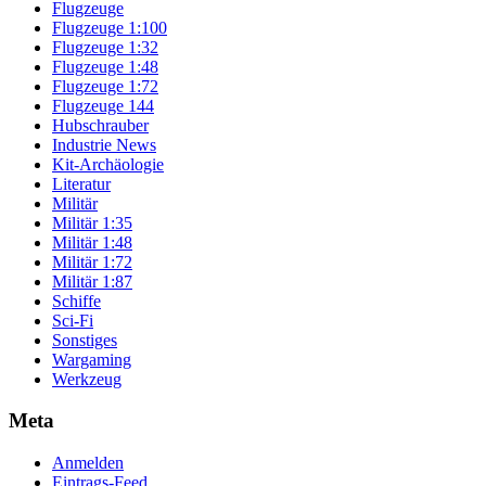
Flugzeuge
Flugzeuge 1:100
Flugzeuge 1:32
Flugzeuge 1:48
Flugzeuge 1:72
Flugzeuge 144
Hubschrauber
Industrie News
Kit-Archäologie
Literatur
Militär
Militär 1:35
Militär 1:48
Militär 1:72
Militär 1:87
Schiffe
Sci-Fi
Sonstiges
Wargaming
Werkzeug
Meta
Anmelden
Eintrags-Feed