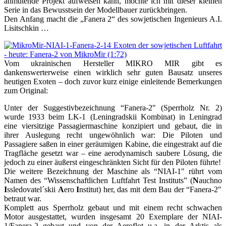
anmutende Projekt aufweisen kann, möchte ich mit dieser kleinen
Serie in das Bewusstsein der Modellbauer zurückbringen.
Den Anfang macht die „Fanera 2“ des sowjetischen Ingenieurs A.I.
Lisitschkin …
Vom ukrainischen Hersteller MIKRO MIR gibt es
dankenswerterweise einen wirklich sehr guten Bausatz unseres
heutigen Exoten – doch zuvor kurz einige einleitende Bemerkungen
zum Original:
Unter der Suggestivbezeichnung “Fanera-2″ (Sperrholz Nr. 2)
wurde 1933 beim LK-1 (Leningradskii Kombinat) in Leningrad
eine viersitzige Passagiermaschine konzipiert und gebaut, die in
ihrer Auslegung recht ungewöhnlich war: Die Piloten und
Passagiere saßen in einer geräumigen Kabine, die eingestrakt auf die
Tragfläche gesetzt war – eine aerodynamisch saubere Lösung, die
jedoch zu einer äußerst eingeschränkten Sicht für den Piloten führte!
Die weitere Bezeichnung der Maschine als “NIAI-1″ rührt vom
Namen des “Wissenschaftlichen Luftfahrt Test Instituts” (
N
auchno
I
ssledovatel´skii
A
ero
I
nstitut) her, das mit dem Bau der “Fanera-2″
betraut war.
Komplett aus Sperrholz gebaut und mit einem recht schwachen
Motor ausgestattet, wurden insgesamt 20 Exemplare der NIAI-
1/Fanera-2 gebaut und von der Aeroflot u.a. in der Arktis als