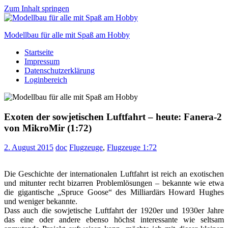
Zum Inhalt springen
Modellbau für alle mit Spaß am Hobby
Startseite
Scale
Impressum
modelling
Datenschutzerklärung
for
Loginbereich
everyone
to
enjoy
Exoten der sowjetischen Luftfahrt – heute: Fanera-2
von MikroMir (1:72)
2. August 2015
doc
Flugzeuge
,
Flugzeuge 1:72
Die Geschichte der internationalen Luftfahrt ist reich an exotischen
und mitunter recht bizarren Problemlösungen – bekannte wie etwa
die gigantische „Spruce Goose“ des Milliardärs Howard Hughes
und weniger bekannte.
Dass auch die sowjetische Luftfahrt der 1920er und 1930er Jahre
das eine oder andere ebenso höchst interessante wie seltsam