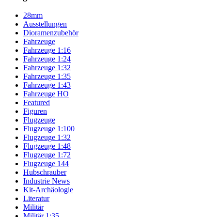
28mm
Ausstellungen
Dioramenzubehör
Fahrzeuge
Fahrzeuge 1:16
Fahrzeuge 1:24
Fahrzeuge 1:32
Fahrzeuge 1:35
Fahrzeuge 1:43
Fahrzeuge HO
Featured
Figuren
Flugzeuge
Flugzeuge 1:100
Flugzeuge 1:32
Flugzeuge 1:48
Flugzeuge 1:72
Flugzeuge 144
Hubschrauber
Industrie News
Kit-Archäologie
Literatur
Militär
Militär 1:35