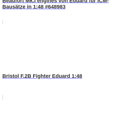
Beaufort Mk.I engines von Eduard für ICM-
Bausätze in 1:48 #648983
Bristol F.2B Fighter Eduard 1:48