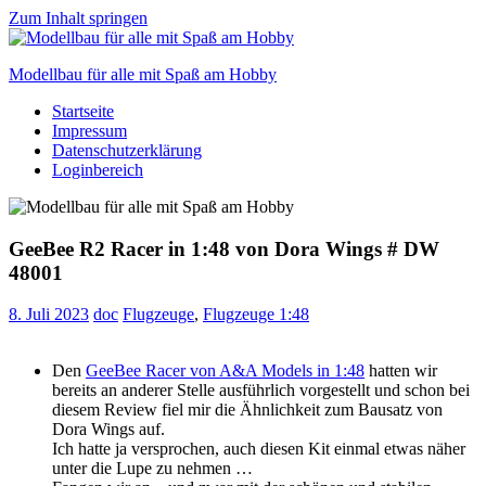
Zum Inhalt springen
Modellbau für alle mit Spaß am Hobby
Startseite
Scale
Impressum
modelling
Datenschutzerklärung
for
Loginbereich
everyone
to
enjoy
GeeBee R2 Racer in 1:48 von Dora Wings # DW
48001
8. Juli 2023
doc
Flugzeuge
,
Flugzeuge 1:48
Den
GeeBee Racer von A&A Models in 1:48
hatten wir
bereits an anderer Stelle ausführlich vorgestellt und schon bei
diesem Review fiel mir die Ähnlichkeit zum Bausatz von
Dora Wings auf.
Ich hatte ja versprochen, auch diesen Kit einmal etwas näher
unter die Lupe zu nehmen …