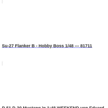
Su-27 Flanker B - Hobby Boss 1/48 --- 81711
P-51 D-20 Mustang in 1:48 WEEKEND von Eduard