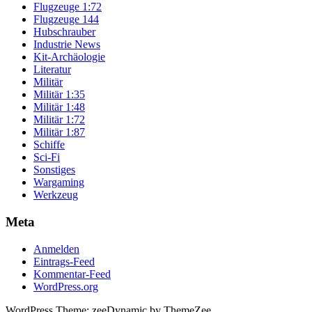
Flugzeuge 1:72
Flugzeuge 144
Hubschrauber
Industrie News
Kit-Archäologie
Literatur
Militär
Militär 1:35
Militär 1:48
Militär 1:72
Militär 1:87
Schiffe
Sci-Fi
Sonstiges
Wargaming
Werkzeug
Meta
Anmelden
Eintrags-Feed
Kommentar-Feed
WordPress.org
WordPress Theme: zeeDynamic by ThemeZee.