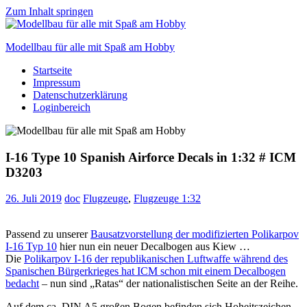
Zum Inhalt springen
Modellbau für alle mit Spaß am Hobby
Startseite
Scale
Impressum
modelling
Datenschutzerklärung
for
Loginbereich
everyone
to
enjoy
I-16 Type 10 Spanish Airforce Decals in 1:32 # ICM
D3203
26. Juli 2019
doc
Flugzeuge
,
Flugzeuge 1:32
Passend zu unserer
Bausatzvorstellung der modifizierten Polikarpov
I-16 Typ 10
hier nun ein neuer Decalbogen aus Kiew …
Die
Polikarpov I-16 der republikanischen Luftwaffe während des
Spanischen Bürgerkrieges hat ICM schon mit einem Decalbogen
bedacht
– nun sind „Ratas“ der nationalistischen Seite an der Reihe.
Auf dem ca. DIN A5 großen Bogen befinden sich Hoheitszeichen