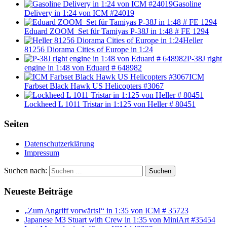
Gasoline
Delivery in 1:24 von ICM #24019
Eduard ZOOM_Set für Tamiyas P-38J in 1:48 # FE 1294
Heller
81256 Diorama Cities of Europe in 1:24
P-38J right
engine in 1:48 von Eduard # 648982
ICM
Farbset Black Hawk US Helicopters #3067
Lockheed L 1011 Tristar in 1:125 von Heller # 80451
Seiten
Datenschutzerklärung
Impressum
Suchen nach:
Suchen
Neueste Beiträge
„Zum Angriff vorwärts!“ in 1:35 von ICM # 35723
Japanese M3 Stuart with Crew in 1:35 von MiniArt #35454