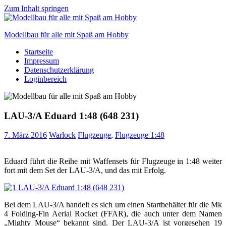
Zum Inhalt springen
Modellbau für alle mit Spaß am Hobby
Startseite
Scale
Impressum
modelling
Datenschutzerklärung
for
Loginbereich
everyone
to
enjoy
LAU-3/A Eduard 1:48 (648 231)
7. März 2016
Warlock
Flugzeuge
,
Flugzeuge 1:48
Eduard führt die Reihe mit Waffensets für Flugzeuge in 1:48 weiter
fort mit dem Set der LAU-3/A, und das mit Erfolg.
Bei dem LAU-3/A handelt es sich um einen Startbehälter für die Mk
4 Folding-Fin Aerial Rocket (FFAR), die auch unter dem Namen
„Mighty Mouse“ bekannt sind. Der LAU-3/A ist vorgesehen 19