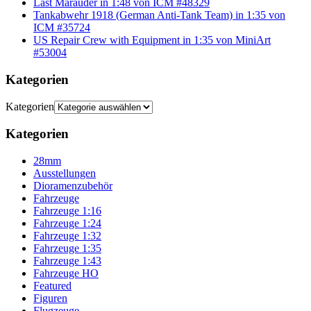
Last Marauder in 1:48 von ICM #48329
Tankabwehr 1918 (German Anti-Tank Team) in 1:35 von
ICM #35724
US Repair Crew with Equipment in 1:35 von MiniArt
#53004
Kategorien
Kategorien
Kategorien
28mm
Ausstellungen
Dioramenzubehör
Fahrzeuge
Fahrzeuge 1:16
Fahrzeuge 1:24
Fahrzeuge 1:32
Fahrzeuge 1:35
Fahrzeuge 1:43
Fahrzeuge HO
Featured
Figuren
Flugzeuge