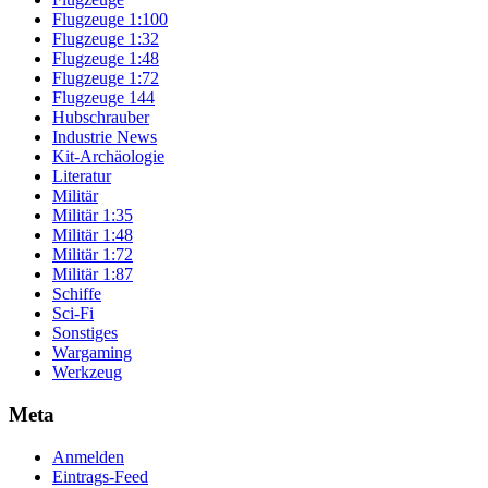
Flugzeuge 1:100
Flugzeuge 1:32
Flugzeuge 1:48
Flugzeuge 1:72
Flugzeuge 144
Hubschrauber
Industrie News
Kit-Archäologie
Literatur
Militär
Militär 1:35
Militär 1:48
Militär 1:72
Militär 1:87
Schiffe
Sci-Fi
Sonstiges
Wargaming
Werkzeug
Meta
Anmelden
Eintrags-Feed