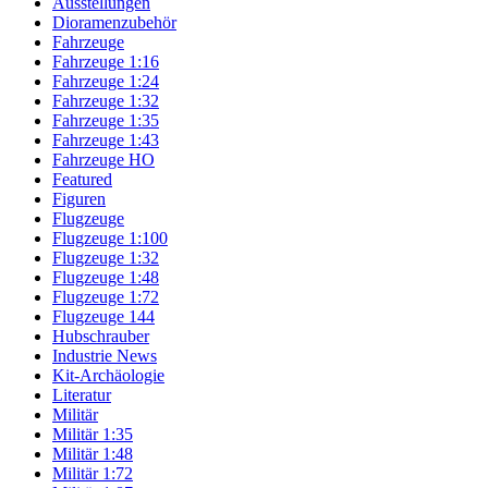
Ausstellungen
Dioramenzubehör
Fahrzeuge
Fahrzeuge 1:16
Fahrzeuge 1:24
Fahrzeuge 1:32
Fahrzeuge 1:35
Fahrzeuge 1:43
Fahrzeuge HO
Featured
Figuren
Flugzeuge
Flugzeuge 1:100
Flugzeuge 1:32
Flugzeuge 1:48
Flugzeuge 1:72
Flugzeuge 144
Hubschrauber
Industrie News
Kit-Archäologie
Literatur
Militär
Militär 1:35
Militär 1:48
Militär 1:72