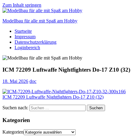
Zum Inhalt springen
Modellbau für alle mit Spaß am Hobby
Startseite
Scale
Impressum
modelling
Datenschutzerklärung
for
Loginbereich
everyone
to
enjoy
ICM 72209 Luftwaffe Nightfighters Do-17 Z10 (32)
18. Mai 2026
doc
Suchen nach:
Suchen
Kategorien
Kategorien