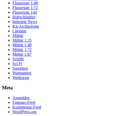
Flugzeuge 1:48
Flugzeuge 1:72
Flugzeuge 144
Hubschrauber
Industrie News
Kit-Archäologie
Literatur
Militär
Militär 1:35
Militär 1:48
Militär 1:72
Militär 1:87
Schiffe
Sci-Fi
Sonstiges
Wargaming
Werkzeug
Meta
Anmelden
Eintrags-Feed
Kommentar-Feed
WordPress.org