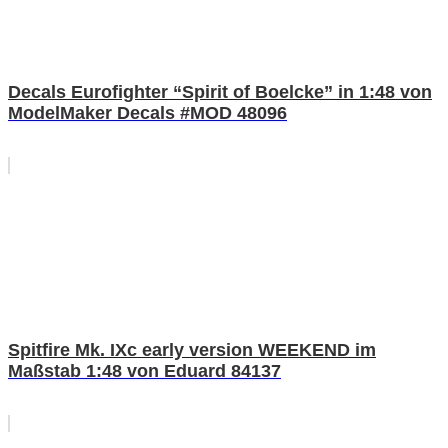
Decals Eurofighter “Spirit of Boelcke” in 1:48 von
ModelMaker Decals #MOD 48096
Spitfire Mk. IXc early version WEEKEND im
Maßstab 1:48 von Eduard 84137