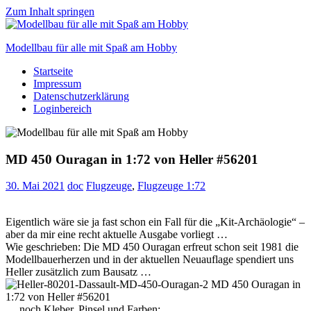
Zum Inhalt springen
Modellbau für alle mit Spaß am Hobby
Startseite
Scale
Impressum
modelling
Datenschutzerklärung
for
Loginbereich
everyone
to
enjoy
MD 450 Ouragan in 1:72 von Heller #56201
30. Mai 2021
doc
Flugzeuge
,
Flugzeuge 1:72
Eigentlich wäre sie ja fast schon ein Fall für die „Kit-Archäologie“ –
aber da mir eine recht aktuelle Ausgabe vorliegt …
Wie geschrieben: Die MD 450 Ouragan erfreut schon seit 1981 die
Modellbauerherzen und in der aktuellen Neuauflage spendiert uns
Heller zusätzlich zum Bausatz …
… noch Kleber, Pinsel und Farben: