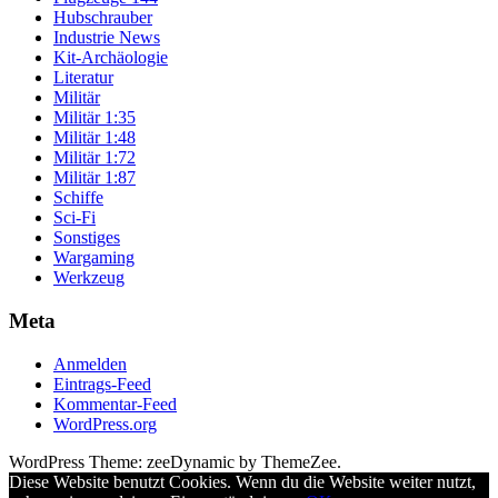
Hubschrauber
Industrie News
Kit-Archäologie
Literatur
Militär
Militär 1:35
Militär 1:48
Militär 1:72
Militär 1:87
Schiffe
Sci-Fi
Sonstiges
Wargaming
Werkzeug
Meta
Anmelden
Eintrags-Feed
Kommentar-Feed
WordPress.org
WordPress Theme: zeeDynamic by ThemeZee.
Diese Website benutzt Cookies. Wenn du die Website weiter nutzt,