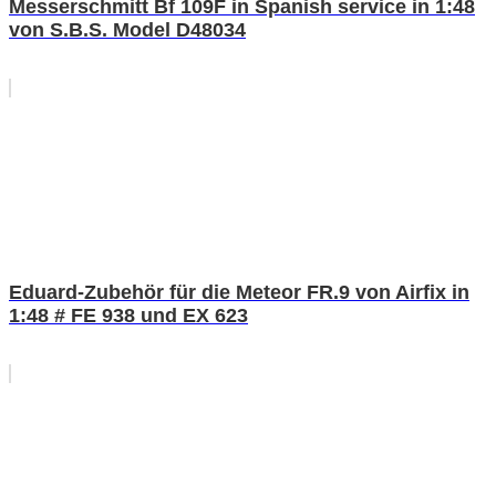
Messerschmitt Bf 109F in Spanish service in 1:48
von S.B.S. Model D48034
Eduard-Zubehör für die Meteor FR.9 von Airfix in
1:48 # FE 938 und EX 623