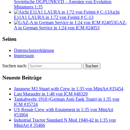
Sovietische OGPU/NKVD – Agenten von Evolution
Miniatures 1:35
Aichi
E11A1 LAURA in 1:72 von Fujimi # C-13
GAZ-
A in German Service in 1:24 von ICM #24053
Seiten
Datenschutzerklärung
Impressum
Suchen nach:
Suchen
Neueste Beiträge
Japanese M3 Stuart with Crew in 1:35 von MiniArt #35454
Last Marauder in 1:48 von ICM #48329
Tankabwehr 1918 (German Anti-Tank Team) in 1:35 von
ICM #35724
US Repair Crew with Equipment in 1:35 von MiniArt
#53004
Industrial Tractor Standard N Mod 1940-42 in 1:35 von
MiniArt # 35466