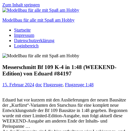
Zum Inhalt springen
Modellbau für alle mit Spaß am Hobby
Startseite
Scale
Impressum
modelling
Datenschutzerklärung
for
Loginbereich
everyone
to
enjoy
Messerschmitt Bf 109 K-4 in 1:48 (WEEKEND-
Edition) von Eduard #84197
15. Februar 2024
doc
Flugzeuge
,
Flugzeuge 1:48
Eduard hat vor kurzem mit den Auslieferungen der neuen Bausätze
der „Kurfürst“-Varianten den Starschuss für eine komplett neue
Entwicklungsstufe der Bf 109 Bausätze in 1:48 gegeben. Begonnen
wurde mit einer Limited-Edition-Ausgabe, nun folgt aktuell diese
WEEKEND-Ausgabe am anderen Ende der Inhalts- und
Preisspanne …