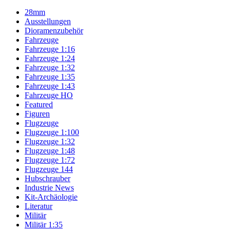
28mm
Ausstellungen
Dioramenzubehör
Fahrzeuge
Fahrzeuge 1:16
Fahrzeuge 1:24
Fahrzeuge 1:32
Fahrzeuge 1:35
Fahrzeuge 1:43
Fahrzeuge HO
Featured
Figuren
Flugzeuge
Flugzeuge 1:100
Flugzeuge 1:32
Flugzeuge 1:48
Flugzeuge 1:72
Flugzeuge 144
Hubschrauber
Industrie News
Kit-Archäologie
Literatur
Militär
Militär 1:35