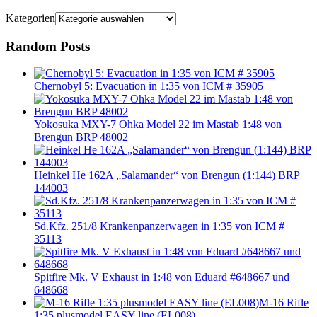
Kategorien
Random Posts
Chernobyl 5: Evacuation in 1:35 von ICM # 35905
Yokosuka MXY-7 Ohka Model 22 im Mastab 1:48 von
Brengun BRP 48002
Heinkel He 162A „Salamander“ von Brengun (1:144) BRP
144003
Sd.Kfz. 251/8 Krankenpanzerwagen in 1:35 von ICM #
35113
Spitfire Mk. V Exhaust in 1:48 von Eduard #648667 und
648668
M-16 Rifle
1:35 plusmodel EASY line (EL008)