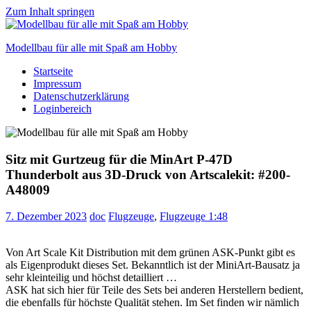
Zum Inhalt springen
Modellbau für alle mit Spaß am Hobby
Startseite
Scale
Impressum
modelling
Datenschutzerklärung
for
Loginbereich
everyone
to
enjoy
Sitz mit Gurtzeug für die MinArt P-47D
Thunderbolt aus 3D-Druck von Artscalekit: #200-
A48009
7. Dezember 2023
doc
Flugzeuge
,
Flugzeuge 1:48
Von Art Scale Kit Distribution mit dem grünen ASK-Punkt gibt es
als Eigenprodukt dieses Set. Bekanntlich ist der MiniArt-Bausatz ja
sehr kleinteilig und höchst detailliert …
ASK hat sich hier für Teile des Sets bei anderen Herstellern bedient,
die ebenfalls für höchste Qualität stehen. Im Set finden wir nämlich