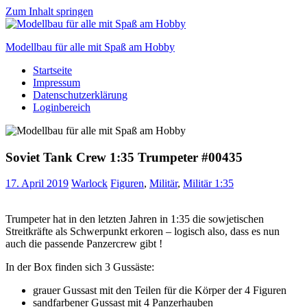
Zum Inhalt springen
Modellbau für alle mit Spaß am Hobby
Startseite
Scale
Impressum
modelling
Datenschutzerklärung
for
Loginbereich
everyone
to
enjoy
Soviet Tank Crew 1:35 Trumpeter #00435
17. April 2019
Warlock
Figuren
,
Militär
,
Militär 1:35
Trumpeter hat in den letzten Jahren in 1:35 die sowjetischen
Streitkräfte als Schwerpunkt erkoren – logisch also, dass es nun
auch die passende Panzercrew gibt !
In der Box finden sich 3 Gussäste:
grauer Gussast mit den Teilen für die Körper der 4 Figuren
sandfarbener Gussast mit 4 Panzerhauben