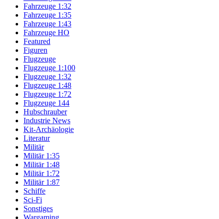
Fahrzeuge 1:32
Fahrzeuge 1:35
Fahrzeuge 1:43
Fahrzeuge HO
Featured
Figuren
Flugzeuge
Flugzeuge 1:100
Flugzeuge 1:32
Flugzeuge 1:48
Flugzeuge 1:72
Flugzeuge 144
Hubschrauber
Industrie News
Kit-Archäologie
Literatur
Militär
Militär 1:35
Militär 1:48
Militär 1:72
Militär 1:87
Schiffe
Sci-Fi
Sonstiges
Wargaming