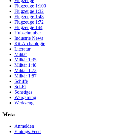
Flugzeuge
Flugzeuge 1:100
Flugzeuge 1:32
Flugzeuge 1:48
Flugzeuge 1:72
Flugzeuge 144
Hubschrauber
Industrie News
Kit-Archäologie
Literatur
Militär
Militär 1:35
Militär 1:48
Militär 1:72
Militär 1:87
Schiffe
Sci-Fi
Sonstiges
Wargaming
Werkzeug
Meta
Anmelden
Eintrags-Feed