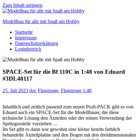
Zum Inhalt springen
Modellbau für alle mit Spaß am Hobby
Startseite
Scale
Impressum
modelling
Datenschutzerklärung
for
Loginbereich
everyone
to
enjoy
SPACE-Set für die Bf 110C in 1:48 von Eduard
#3DL48117
25. Juli 2023
doc
Flugzeuge
,
Flugzeuge 1:48
Inhaltlich und zeitlich passend zum neuen Profi-PACK gibt es von
Eduard auch ein SPACE-Set für die Modellbauer, die diese
technische Lösung den Ätzteilen oder der reinen Verwendung der
Spritzgussteile vorziehen …
Im Set gibt es dann wie gewohnt eine kleine bereits farblich
behandelte Ätzteilplatine und den Bogen mit den dreidimensionalen