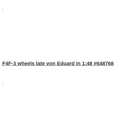
F4F-3 wheels late von Eduard in 1:48 #648768