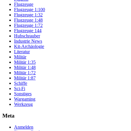
Flugzeuge
Flugzeuge 1:100
Flugzeuge 1:32
Flugzeuge 1:48
Flugzeuge 1:72
Flugzeuge 144
Hubschrauber
Industrie News
Kit-Archäologie
Literatur
Militär
Militär 1:35
Militär 1:48
Militär 1:72
Militär 1:87
Schiffe
Sci-Fi
Sonstiges
Wargaming
Werkzeug
Meta
Anmelden