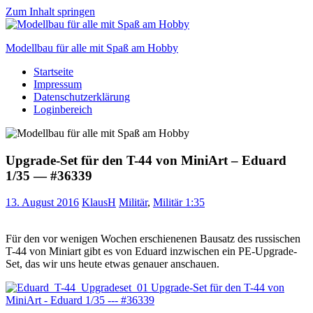
Zum Inhalt springen
Modellbau für alle mit Spaß am Hobby
Startseite
Scale
Impressum
modelling
Datenschutzerklärung
for
Loginbereich
everyone
to
enjoy
Upgrade-Set für den T-44 von MiniArt – Eduard
1/35 — #36339
13. August 2016
KlausH
Militär
,
Militär 1:35
Für den vor wenigen Wochen erschienenen Bausatz des russischen
T-44 von Miniart gibt es von Eduard inzwischen ein PE-Upgrade-
Set, das wir uns heute etwas genauer anschauen.