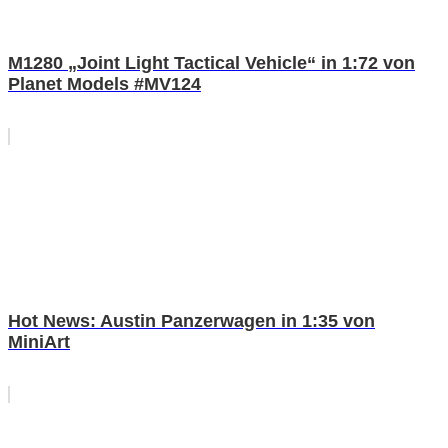
M1280 „Joint Light Tactical Vehicle“ in 1:72 von
Planet Models #MV124
Hot News: Austin Panzerwagen in 1:35 von
MiniArt