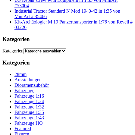
US Repair Crew with Equipment in 1:35 von MiniArt
#53004
Industrial Tractor Standard N Mod 1940-42 in 1:35 von
MiniArt # 35466
Kit-Archäologie: M 19 Panzertransporter in 1:76 von Revell #
03226
Kategorien
Kategorien
Kategorien
28mm
Ausstellungen
Dioramenzubehör
Fahrzeuge
Fahrzeuge 1:16
Fahrzeuge 1:24
Fahrzeuge 1:32
Fahrzeuge 1:35
Fahrzeuge 1:43
Fahrzeuge HO
Featured
Figuren