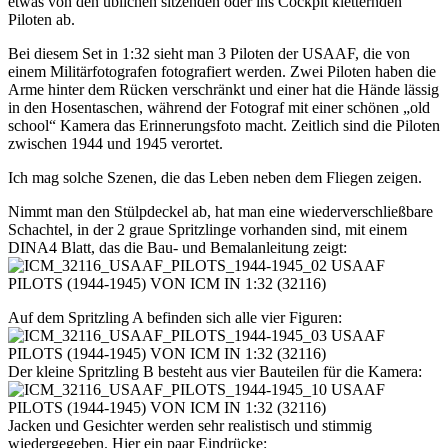
etwas von den üblichen sitzenden oder ins Cockpit kletternden
Piloten ab.
Bei diesem Set in 1:32 sieht man 3 Piloten der USAAF, die von
einem Militärfotografen fotografiert werden. Zwei Piloten haben die
Arme hinter dem Rücken verschränkt und einer hat die Hände lässig
in den Hosentaschen, während der Fotograf mit einer schönen „old
school“ Kamera das Erinnerungsfoto macht. Zeitlich sind die Piloten
zwischen 1944 und 1945 verortet.
Ich mag solche Szenen, die das Leben neben dem Fliegen zeigen.
Nimmt man den Stülpdeckel ab, hat man eine wiederverschließbare
Schachtel, in der 2 graue Spritzlinge vorhanden sind, mit einem
DINA4 Blatt, das die Bau- und Bemalanleitung zeigt:
Auf dem Spritzling A befinden sich alle vier Figuren:
Der kleine Spritzling B besteht aus vier Bauteilen für die Kamera:
Jacken und Gesichter werden sehr realistisch und stimmig
wiedergegeben. Hier ein paar Eindrücke: