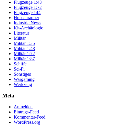
Flugzeuge 1:48
Flugzeuge 1:72
Flugzeuge 144
Hubschrauber
Industrie News
Kit-Archäologie
Literatur
Militär
Militär 1:35
Militär 1:48
Militär 1:72
Militär 1:87
Schiffe
Sci-Fi
Sonstiges
Wargaming
Werkzeug
Meta
Anmelden
Eintrags-Feed
Kommentar-Feed
WordPress.org