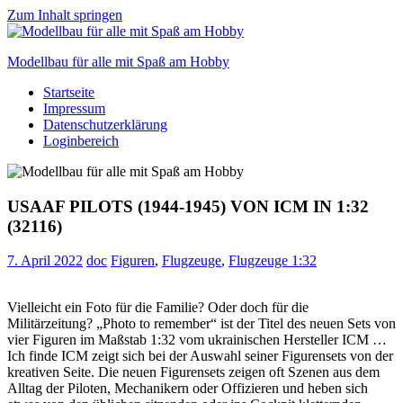
Zum Inhalt springen
Modellbau für alle mit Spaß am Hobby
Startseite
Scale
Impressum
modelling
Datenschutzerklärung
for
Loginbereich
everyone
to
enjoy
USAAF PILOTS (1944-1945) VON ICM IN 1:32
(32116)
7. April 2022
doc
Figuren
,
Flugzeuge
,
Flugzeuge 1:32
Vielleicht ein Foto für die Familie? Oder doch für die
Militärzeitung? „Photo to remember“ ist der Titel des neuen Sets von
vier Figuren im Maßstab 1:32 vom ukrainischen Hersteller ICM …
Ich finde ICM zeigt sich bei der Auswahl seiner Figurensets von der
kreativen Seite. Die neuen Figurensets zeigen oft Szenen aus dem
Alltag der Piloten, Mechanikern oder Offizieren und heben sich