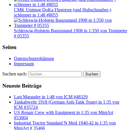
CMK Unimog DoKa Flugzeug (und Hubschrauber-)
schlepper in 1:48 #8055
Schleswig-Holstein Bauzustand 1908 in 1:350 von Trumpeter
# 05355
Seiten
Datenschutzerklärung
Impressum
Suchen nach:
Suchen
Neueste Beiträge
Last Marauder in 1:48 von ICM #48329
Tankabwehr 1918 (German Anti-Tank Team) in 1:35 von
ICM #35724
US Repair Crew with Equipment in 1:35 von MiniArt
#53004
Industrial Tractor Standard N Mod 1940-42 in 1:35 von
MiniArt # 35466