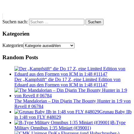
Suchen nach:
Suchen
Kategorien
Kategorien
Random Posts
Der „Kampfstift“ die Do 17 Z, eine Limited Edition von
Eduard aus den Formen von ICM in 1:48 #11147
The Mandalorian – Din Djarin The Bounty Hunter in 1:9 von
Revell # 06784
Grunau Baby IIb
in 1:48 von FLY #48029
B-Type
Military Omnibus 1:35 Miniart (#39001)