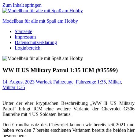
Zum Inhalt springen
Modellbau für alle mit Spaß am Hobby
Startseite
Scale
Impressum
modelling
Datenschutzerklärung
for
Loginbereich
everyone
to
enjoy
WW II US Military Patrol 1:35 ICM (#35599)
14. August 2023
Warlock
Fahrzeuge
,
Fahrzeuge 1:35
,
Militär
,
Militär 1:35
Unter der eher kryptischen Beschreibung „WW II US Military
Patrol“ bringt ICM eine weitere Variante der Chevrolet G506
Baureihe mit 4 US Soldaten heraus.
Den Grundbausatz des Chevrolet kennen wir bereits seit 2021 und
haben von den 7 bereits erschienen Varianten bereits die beiden hier
besprochen: