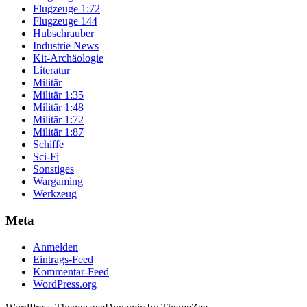
Flugzeuge 1:72
Flugzeuge 144
Hubschrauber
Industrie News
Kit-Archäologie
Literatur
Militär
Militär 1:35
Militär 1:48
Militär 1:72
Militär 1:87
Schiffe
Sci-Fi
Sonstiges
Wargaming
Werkzeug
Meta
Anmelden
Eintrags-Feed
Kommentar-Feed
WordPress.org