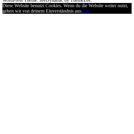
WordPress Theme: zeeDynamic by ThemeZee.
Diese Website benutzt Cookies. Wenn du die Website weiter nutzt,
gehen wir von deinem Einverständnis aus.
OK