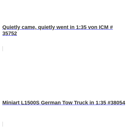
Quietly came, quietly went in 1:35 von ICM #
35752
Miniart L1500S German Tow Truck in 1:35 #38054