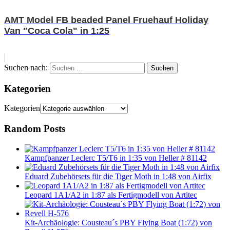
AMT Model FB beaded Panel Fruehauf Holiday
Van "Coca Cola" in 1:25
Suchen nach:
Suchen
Kategorien
Kategorien
Random Posts
Kampfpanzer Leclerc T5/T6 in 1:35 von Heller # 81142
Eduard Zubehörsets für die Tiger Moth in 1:48 von Airfix
Leopard 1A1/A2 in 1:87 als Fertigmodell von Artitec
Kit-Archäologie: Cousteau´s PBY Flying Boat (1:72) von