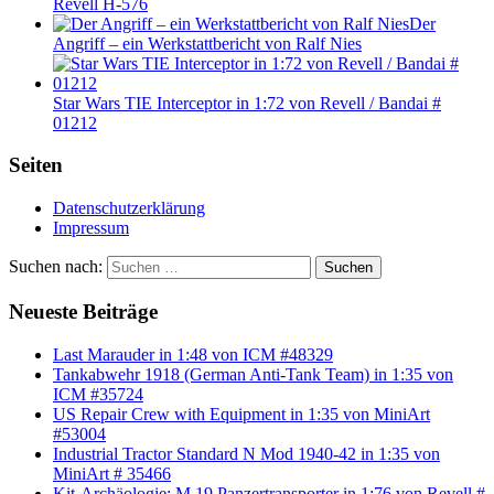
Revell H-576
Der
Angriff – ein Werkstattbericht von Ralf Nies
Star Wars TIE Interceptor in 1:72 von Revell / Bandai #
01212
Seiten
Datenschutzerklärung
Impressum
Suchen nach:
Suchen
Neueste Beiträge
Last Marauder in 1:48 von ICM #48329
Tankabwehr 1918 (German Anti-Tank Team) in 1:35 von
ICM #35724
US Repair Crew with Equipment in 1:35 von MiniArt
#53004
Industrial Tractor Standard N Mod 1940-42 in 1:35 von
MiniArt # 35466
Kit-Archäologie: M 19 Panzertransporter in 1:76 von Revell #