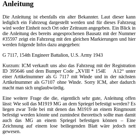
Anleitung
Die Anleitung ist ebenfalls ein alter Bekannter. Laut dieser kann
lediglich ein Fahrzeug dargestellt werden und für dieses Fahrzeug
wird weder Einheit noch Ort oder Zeitraum angegeben. Ein Blick in
die Anleitung des bereits angesprochenen Bausatz mit der Nummer
#35597 zeigt ein Fahrzeug mit den gleichen Markierungen und hier
werden folgende Infos dazu angegeben:
G 7117, 154th Engineer Battalion, U.S. Army 1943
Kurzum: ICM verkauft uns also das Fahrzeug mit der Registration
ID 395646 und dem Bumper Code „XVIII * 154E A12“ unter
einer Artikelnummer als G 7117 mit Winde und in der nächsten
Artikelnummer als G7107 ohne Winde. Sorry ICM, aber dadurch
macht man sich unglaubwürdig.
Eine weitere Frage die die, eigentlich sehr gute, Anleitung offen
lässt: Wie soll das M1919 MG an dem Spriegel befestigt werden? Es
liegen zwar Teile bei mit denen das M1919 an einem Ringmount
befestigt werden könnte und zumindest theoretisch sollte man damit
auch das MG an einem Spriegel befestigen können – Eine
Zeichnung auf einem lose beiliegenden Blatt wäre jedoch nett
gewesen.