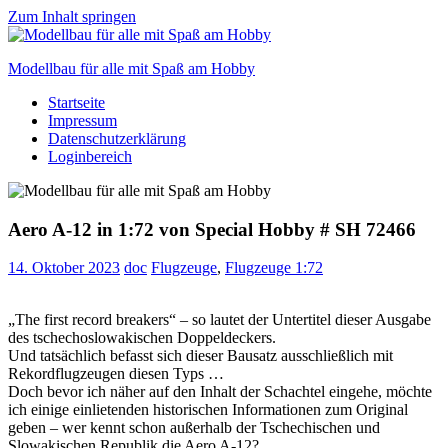
Zum Inhalt springen
Modellbau für alle mit Spaß am Hobby
Startseite
Scale
Impressum
modelling
Datenschutzerklärung
for
Loginbereich
everyone
to
enjoy
Aero A-12 in 1:72 von Special Hobby # SH 72466
14. Oktober 2023
doc
Flugzeuge
,
Flugzeuge 1:72
„The first record breakers“ – so lautet der Untertitel dieser Ausgabe
des tschechoslowakischen Doppeldeckers.
Und tatsächlich befasst sich dieser Bausatz ausschließlich mit
Rekordflugzeugen diesen Typs …
Doch bevor ich näher auf den Inhalt der Schachtel eingehe, möchte
ich einige einlietenden historischen Informationen zum Original
geben – wer kennt schon außerhalb der Tschechischen und
Slowakischen Republik die Aero A-12?