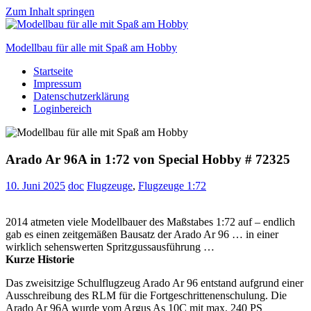
Zum Inhalt springen
Modellbau für alle mit Spaß am Hobby
Startseite
Scale
Impressum
modelling
Datenschutzerklärung
for
Loginbereich
everyone
to
enjoy
Arado Ar 96A in 1:72 von Special Hobby # 72325
10. Juni 2025
doc
Flugzeuge
,
Flugzeuge 1:72
2014 atmeten viele Modellbauer des Maßstabes 1:72 auf – endlich
gab es einen zeitgemäßen Bausatz der Arado Ar 96 … in einer
wirklich sehenswerten Spritzgussausführung …
Kurze Historie
Das zweisitzige Schulflugzeug Arado Ar 96 entstand aufgrund einer
Ausschreibung des RLM für die Fortgeschrittenenschulung. Die
Arado Ar 96A wurde vom Argus As 10C mit max. 240 PS