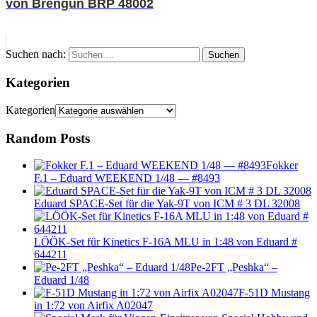
von Brengun BRP 48002
Suchen nach:
Suchen
Kategorien
Kategorien
Random Posts
Fokker
F.1 – Eduard WEEKEND 1/48 — #8493
Eduard SPACE-Set für die Yak-9T von ICM # 3 DL 32008
LÖÖK-Set für Kinetics F-16A MLU in 1:48 von Eduard #
644211
Pe-2FT „Peshka“ –
Eduard 1/48
F-51D Mustang
in 1:72 von Airfix A02047