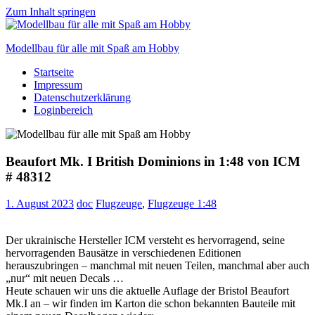
Zum Inhalt springen
Modellbau für alle mit Spaß am Hobby
Startseite
Scale
Impressum
modelling
Datenschutzerklärung
for
Loginbereich
everyone
to
enjoy
Beaufort Mk. I British Dominions in 1:48 von ICM
# 48312
1. August 2023
doc
Flugzeuge
,
Flugzeuge 1:48
Der ukrainische Hersteller ICM versteht es hervorragend, seine
hervorragenden Bausätze in verschiedenen Editionen
herauszubringen – manchmal mit neuen Teilen, manchmal aber auch
„nur“ mit neuen Decals …
Heute schauen wir uns die aktuelle Auflage der Bristol Beaufort
Mk.I an – wir finden im Karton die schon bekannten Bauteile mit