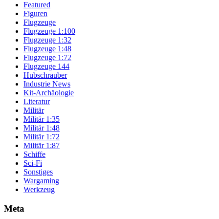
Featured
Figuren
Flugzeuge
Flugzeuge 1:100
Flugzeuge 1:32
Flugzeuge 1:48
Flugzeuge 1:72
Flugzeuge 144
Hubschrauber
Industrie News
Kit-Archäologie
Literatur
Militär
Militär 1:35
Militär 1:48
Militär 1:72
Militär 1:87
Schiffe
Sci-Fi
Sonstiges
Wargaming
Werkzeug
Meta