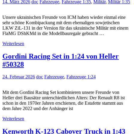
14. März 2026
doc
Fahrzeuge
,
Fahrzeuge 1:35
,
Militär
,
Militär 1:35
Unsere ukrainischen Freunde von ICM haben wieder einmal eine
sehr schöne Kombipackung mit dem ehemaligen sowjetischen
LKW ZiL-131 in der Version für das ukrainische Militär mit einem
FlaMG DShKMd in die Modellbauregale gebracht …
Weiterlesen
Gordini Racing Set in 1:24 von Heller
#50328
24. Februar 2026
doc
Fahrzeuge
,
Fahrzeuge 1:24
Mit dem Gordini Racing Set kombinieren unsere Freunde von
Heller drei Bausätze unterschiedlichen Alters: Der Renault R8 ist
schon in den 1970er Jahren erschienen, die Estafette stammt aus
dem Jahre 2022 und der Anhänger ist
Weiterlesen
Kenworth K-123 Cabover Truck in 1:43