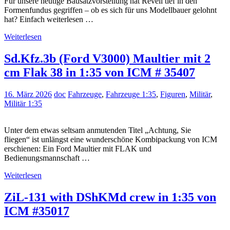
Für unsere heutige Bausatzvorstellung hat Revell tief in den
Formenfundus gegriffen – ob es sich für uns Modellbauer gelohnt
hat? Einfach weiterlesen …
Weiterlesen
Sd.Kfz.3b (Ford V3000) Maultier mit 2
cm Flak 38 in 1:35 von ICM # 35407
16. März 2026
doc
Fahrzeuge
,
Fahrzeuge 1:35
,
Figuren
,
Militär
,
Militär 1:35
Unter dem etwas seltsam anmutenden Titel „Achtung, Sie
fliegen“ ist unlängst eine wunderschöne Kombipackung von ICM
erschienen: Ein Ford Maultier mit FLAK und
Bedienungsmannschaft …
Weiterlesen
ZiL-131 with DShKMd crew in 1:35 von
ICM #35017