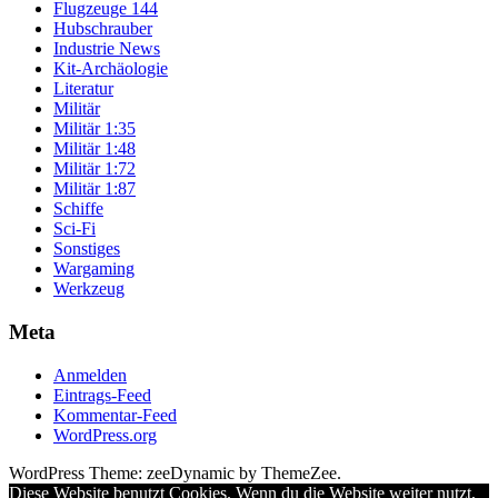
Flugzeuge 144
Hubschrauber
Industrie News
Kit-Archäologie
Literatur
Militär
Militär 1:35
Militär 1:48
Militär 1:72
Militär 1:87
Schiffe
Sci-Fi
Sonstiges
Wargaming
Werkzeug
Meta
Anmelden
Eintrags-Feed
Kommentar-Feed
WordPress.org
WordPress Theme: zeeDynamic by ThemeZee.
Diese Website benutzt Cookies. Wenn du die Website weiter nutzt,