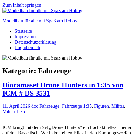
Zum Inhalt springen
Modellbau für alle mit Spaß am Hobby
Startseite
Scale
Impressum
modelling
Datenschutzerklärung
for
Loginbereich
everyone
to
enjoy
Kategorie:
Fahrzeuge
Dioramaset Drone Hunters in 1:35 von
ICM # DS 3531
11. April 2026
doc
Fahrzeuge
,
Fahrzeuge 1:35
,
Figuren
,
Militär
,
Militär 1:35
ICM bringt mit dem Set „Drone Hunters“ ein hochaktuelles Thema
auf den Basteltisch. Wir haben einen Blick in den Karton geworfen