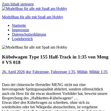
Zum Inhalt springen
Modellbau für alle mit Spaß am Hobby
Startseite
Scale
Impressum
modelling
Datenschutzerklärung
for
Loginbereich
everyone
to
enjoy
Kübelwagen Type 155 Half-Track in 1:35 von Meng
# VS 018
26. April 2026
doc
Fahrzeuge
,
Fahrzeuge 1:35
,
Militär
,
Militär 1:35
Dass der chinesische Hersteller MENG nicht nur eine
hervorragende Spritzgussqualität abliefert, sondern offensichtlich
auch ein Herz für die etwas skurileren Vorbilder hat, beweist unsere
Besprechung des „Halbketten-Kübelwagens“ …
Etwas über den Kübelwagen zu schreiben, ohne sich zu
wiederholen oder bei Wikipedia abzuschreiben, ist vergebene