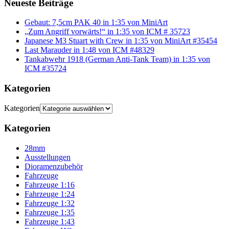
Neueste Beiträge
Gebaut: 7,5cm PAK 40 in 1:35 von MiniArt
„Zum Angriff vorwärts!“ in 1:35 von ICM # 35723
Japanese M3 Stuart with Crew in 1:35 von MiniArt #35454
Last Marauder in 1:48 von ICM #48329
Tankabwehr 1918 (German Anti-Tank Team) in 1:35 von
ICM #35724
Kategorien
Kategorien
Kategorien
28mm
Ausstellungen
Dioramenzubehör
Fahrzeuge
Fahrzeuge 1:16
Fahrzeuge 1:24
Fahrzeuge 1:32
Fahrzeuge 1:35
Fahrzeuge 1:43