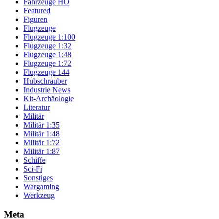
Fahrzeuge HO
Featured
Figuren
Flugzeuge
Flugzeuge 1:100
Flugzeuge 1:32
Flugzeuge 1:48
Flugzeuge 1:72
Flugzeuge 144
Hubschrauber
Industrie News
Kit-Archäologie
Literatur
Militär
Militär 1:35
Militär 1:48
Militär 1:72
Militär 1:87
Schiffe
Sci-Fi
Sonstiges
Wargaming
Werkzeug
Meta