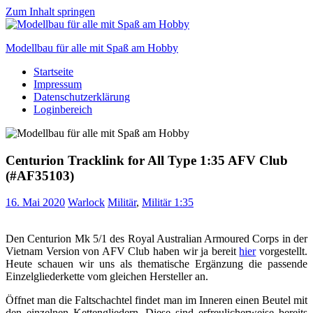
Zum Inhalt springen
Modellbau für alle mit Spaß am Hobby
Startseite
Scale
Impressum
modelling
Datenschutzerklärung
for
Loginbereich
everyone
to
enjoy
Centurion Tracklink for All Type 1:35 AFV Club
(#AF35103)
16. Mai 2020
Warlock
Militär
,
Militär 1:35
Den Centurion Mk 5/1 des Royal Australian Armoured Corps in der
Vietnam Version von AFV Club haben wir ja bereit
hier
vorgestellt.
Heute schauen wir uns als thematische Ergänzung die passende
Einzelgliederkette vom gleichen Hersteller an.
Öffnet man die Faltschachtel findet man im Inneren einen Beutel mit
den einzelnen Kettengliedern. Diese sind erfreulicherweise bereits